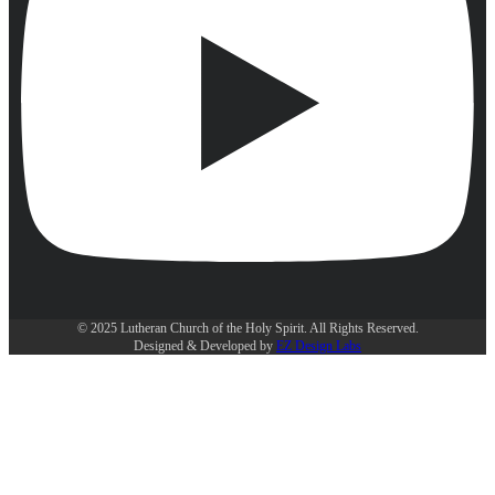
© 2025 Lutheran Church of the Holy Spirit. All Rights Reserved.
Designed & Developed by
EZ Design Labs