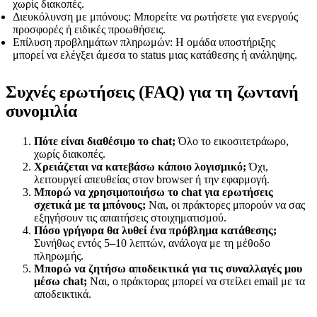
χωρίς διακοπές.
Διευκόλυνση με μπόνους: Μπορείτε να ρωτήσετε για ενεργούς
προσφορές ή ειδικές προωθήσεις.
Επίλυση προβλημάτων πληρωμών: Η ομάδα υποστήριξης
μπορεί να ελέγξει άμεσα το status μιας κατάθεσης ή ανάληψης.
Συχνές ερωτήσεις (FAQ) για τη ζωντανή
συνομιλία
Πότε είναι διαθέσιμο το chat;
Όλο το εικοσιτετράωρο,
χωρίς διακοπές.
Χρειάζεται να κατεβάσω κάποιο λογισμικό;
Όχι,
λειτουργεί απευθείας στον browser ή την εφαρμογή.
Μπορώ να χρησιμοποιήσω το chat για ερωτήσεις
σχετικά με τα μπόνους;
Ναι, οι πράκτορες μπορούν να σας
εξηγήσουν τις απαιτήσεις στοιχηματισμού.
Πόσο γρήγορα θα λυθεί ένα πρόβλημα κατάθεσης;
Συνήθως εντός 5–10 λεπτών, ανάλογα με τη μέθοδο
πληρωμής.
Μπορώ να ζητήσω αποδεικτικά για τις συναλλαγές μου
μέσω chat;
Ναι, ο πράκτορας μπορεί να στείλει email με τα
αποδεικτικά.