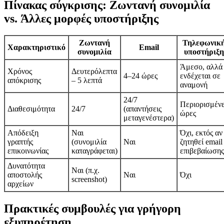
Πίνακας σύγκρισης: Ζωντανή συνομιλία
vs. Άλλες μορφές υποστήριξης
Ζωντανή
Τηλεφωνικ
Χαρακτηριστικό
Email
συνομιλία
υποστήριξη
Άμεσο, αλλά
Χρόνος
Δευτερόλεπτα
4–24 ώρες
ενδέχεται σε
απόκρισης
– 5 λεπτά
αναμονή
24/7
Περιορισμέν
Διαθεσιμότητα
24/7
(απαντήσεις
ώρες
μεταγενέστερα)
Απόδειξη
Ναι
Όχι, εκτός αν
γραπτής
(συνομιλία
Ναι
ζητηθεί email
επικοινωνίας
καταγράφεται)
επιβεβαίωσης
Δυνατότητα
Ναι (π.χ.
αποστολής
Ναι
Όχι
screenshot)
αρχείων
Πρακτικές συμβουλές για γρήγορη
εξυπηρέτηση