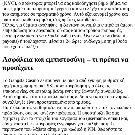
(KYC), ο πράκτορας μπορεί να σας καθοδηγήσει βήμα-βήμα, να
σας ζητήσει τα απαραίτητα έγγραφα και να ελέγξει την κατάσταση
του αιτήματος σε πραγματικό χρόνο. Αυτό εξοικονομεί χρόνο και
αποτρέπει καθυστερήσεις στις πρώτες καταθέσεις.
Τέλος, για θέματα ανάληψης, η ζωντανή συνομιλία επιτρέπει άμεση
επιβεβαίωση του λογαριασμού σας και του τρόπου πληρωμής,
ώστε η διαδικασία να ολοκληρωθεί εντός λίγων λεπτών (instant
payouts) ή τουλάχιστον μέσα σε 24 ώρες, ανάλογα με τη μέθοδο
που έχετε επιλέξει.
Ασφάλεια και εμπιστοσύνη – τι πρέπει να
προσέχετε
Το Gangsta Casino λειτουργεί με άδεια από έγκυρη ρυθμιστική
αρχή και χρησιμοποιεί SSL κρυπτογράφηση για όλες τις
επικοινωνίες, συμπεριλαμβανομένης της ζωντανής συνομιλίας.
Αυτό σημαίνει ότι τα προσωπικά σας δεδομένα και οι οικονομικές
συναλλαγές είναι προστατευμένα από τρίτους.
Παρ’ όλα αυτά, να θυμάστε να μην αποκαλύπτετε ποτέ τον κωδικό
πρόσβασής σας σε κανέναν πράκτορα. Η υποστήριξη θα σας
ζητήσει μόνο τα στοιχεία του λογαριασμού (username, email) και,
εάν χρειαστεί, φωτογραφίες εγγράφων για επαλήθευση. Σε
περίπτωση που λάβετε αίτημα για κωδικό ή PIN, θεωρήστε το
ύποπτο και κλείστε το chat αμέσως.