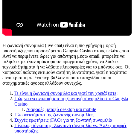
Η ζωντανή συνομιλία (live chat) είναι η πιο γρήγορη μορφή
υποστήριξης που προσφέρει το Gangsta Casino στους πελάτες του.
Αντί να περιμένετε ώρες για απάντηση μέσω email, μπορείτε να
μιλήσετε με έναν πράκτορα σε πραγματικό χρόνο, να λύσετε
τεχνικά ζητήματα ή να λάβετε πληροφορίες για το μπόνους σας. Οι
κυπριακοί παίκτες εκτιμούν αυτή τη δυνατότητα, γιατί η ταχύτητα
είναι κρίσιμη σε ένα περιβάλλον όπου τα παιχνίδια και οι
στοιχηματικές αγορές αλλάζουν συνεχώς.
Τι είναι η ζωντανή συνομιλία και γιατί την χρειάζεστε;
Πώς να ενεργοποιήσετε τη ζωντανή συνομιλία στο Gangsta
Casino
Διαφορές μεταξύ desktop και mobile
Πλεονεκτήματα της ζωντανής συνομιλίας
Συχνές ερωτήσεις (FAQ) για τη ζωντανή συνομιλία
Πίνακας σύγκρισης: Ζωντανή συνομιλία vs. Άλλες μορφές
υποστήριξης