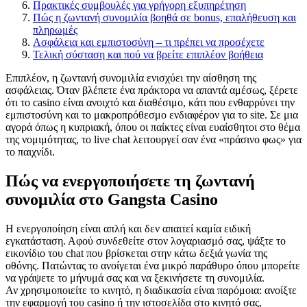
Πρακτικές συμβουλές για γρήγορη εξυπηρέτηση
Πώς η ζωντανή συνομιλία βοηθά σε bonus, επαλήθευση και
πληρωμές
Ασφάλεια και εμπιστοσύνη – τι πρέπει να προσέχετε
Τελική σύσταση και πού να βρείτε επιπλέον βοήθεια
Επιπλέον, η ζωντανή συνομιλία ενισχύει την αίσθηση της
ασφάλειας. Όταν βλέπετε ένα πράκτορα να απαντά αμέσως, ξέρετε
ότι το casino είναι ανοιχτό και διαθέσιμο, κάτι που ενθαρρύνει την
εμπιστοσύνη και το μακροπρόθεσμο ενδιαφέρον για το site. Σε μια
αγορά όπως η κυπριακή, όπου οι παίκτες είναι ευαίσθητοι στο θέμα
της νομιμότητας, το live chat λειτουργεί σαν ένα «πράσινο φως» για
το παιχνίδι.
Πώς να ενεργοποιήσετε τη ζωντανή
συνομιλία στο Gangsta Casino
Η ενεργοποίηση είναι απλή και δεν απαιτεί καμία ειδική
εγκατάσταση. Αφού συνδεθείτε στον λογαριασμό σας, ψάξτε το
εικονίδιο του chat που βρίσκεται στην κάτω δεξιά γωνία της
οθόνης. Πατώντας το ανοίγεται ένα μικρό παράθυρο όπου μπορείτε
να γράψετε το μήνυμά σας και να ξεκινήσετε τη συνομιλία.
Αν χρησιμοποιείτε το κινητό, η διαδικασία είναι παρόμοια: ανοίξτε
την εφαρμογή του casino ή την ιστοσελίδα στο κινητό σας,