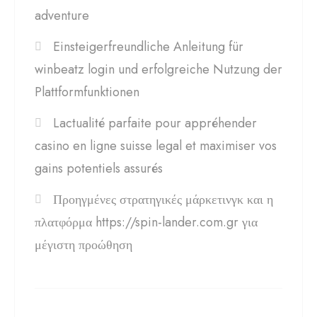
adventure
Einsteigerfreundliche Anleitung für
winbeatz login und erfolgreiche Nutzung der
Plattformfunktionen
Lactualité parfaite pour appréhender
casino en ligne suisse legal et maximiser vos
gains potentiels assurés
Προηγμένες στρατηγικές μάρκετινγκ και η
πλατφόρμα https://spin-lander.com.gr για
μέγιστη προώθηση