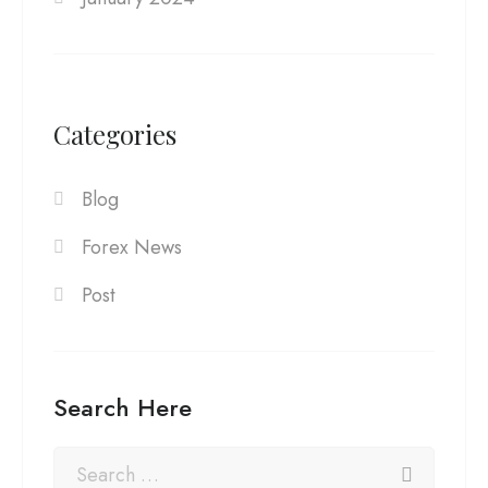
Categories
Blog
Forex News
Post
Search Here