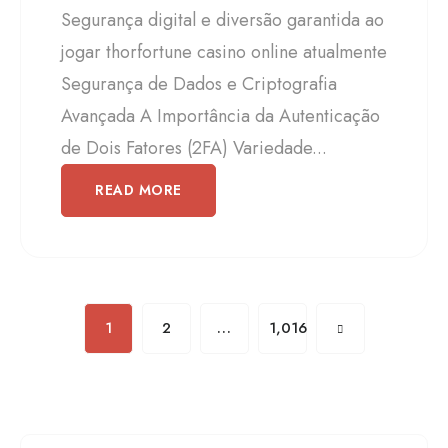
Segurança digital e diversão garantida ao
jogar thorfortune casino online atualmente
Segurança de Dados e Criptografia
Avançada A Importância da Autenticação
de Dois Fatores (2FA) Variedade...
READ MORE
1
2
…
1,016