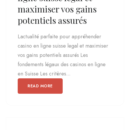
maximiser vos gains
potentiels assurés
Lactualité parfaite pour appréhender
casino en ligne suisse legal et maximiser
vos gains potentiels assurés Les
fondements légaux des casinos en ligne
en Suisse Les critères...
READ MORE