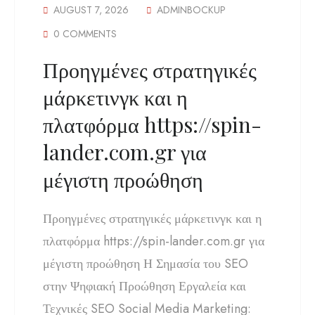
AUGUST 7, 2026
ADMINBOCKUP
0 COMMENTS
Προηγμένες στρατηγικές
μάρκετινγκ και η
πλατφόρμα https://spin-
lander.com.gr για
μέγιστη προώθηση
Προηγμένες στρατηγικές μάρκετινγκ και η
πλατφόρμα https://spin-lander.com.gr για
μέγιστη προώθηση Η Σημασία του SEO
στην Ψηφιακή Προώθηση Εργαλεία και
Τεχνικές SEO Social Media Marketing: