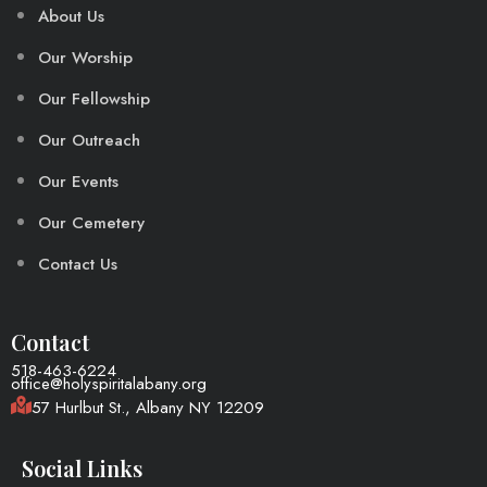
About Us
Our Worship
Our Fellowship
Our Outreach
Our Events
Our Cemetery
Contact Us
Contact
518-463-6224
office@holyspiritalabany.org
57 Hurlbut St., Albany NY 12209
Social Links