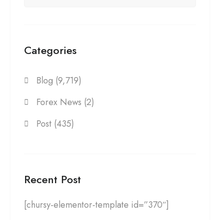
Categories
Blog
(9,719)
Forex News
(2)
Post
(435)
Recent Post
[chursy-elementor-template id=”370″]