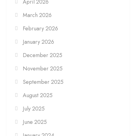
April 2026
March 2026
February 2026
January 2026
December 2025
November 2025
September 2025
August 2025
July 2025
June 2025
January 2024