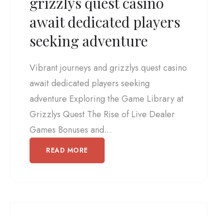
grizzlys quest casino
await dedicated players
seeking adventure
Vibrant journeys and grizzlys quest casino
await dedicated players seeking
adventure Exploring the Game Library at
Grizzlys Quest The Rise of Live Dealer
Games Bonuses and...
READ MORE