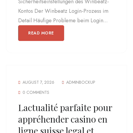
Sicherheitseinstellungen des Winbeatz-
Kontos Der Winbeatz Login-Prozess im
Detail Häufige Probleme beim Login...
READ MORE
AUGUST 7, 2026
ADMINBOCKUP
0 COMMENTS
Lactualité parfaite pour
appréhender casino en
ligne suisse legal et