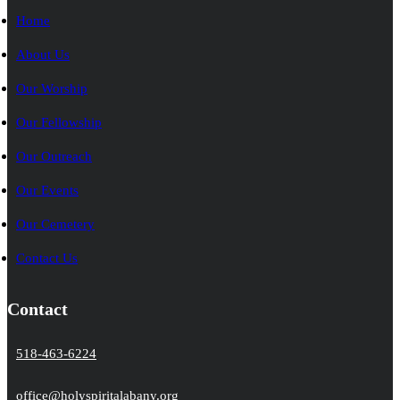
Home
About Us
Our Worship
Our Fellowship
Our Outreach
Our Events
Our Cemetery
Contact Us
Contact
518-463-6224
office@holyspiritalabany.org