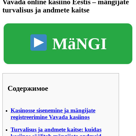
Vavada online kasiino Eestis – mängijate
turvalisus ja andmete kaitse
MäNGI
Содержимое
Kasinosse sisenemine ja mängijate
registreerimine Vavada kasiinos
Turvalisus ja andmete kaitse: kuidas