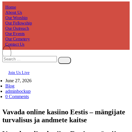
Home
About Us
Our Worship
Our Fellowship
Our Outreach
Our Events
Our Cemetery
Contact Us
Join Us Live
June 27, 2026
Blog
adminbockup
0 Comments
Vavada online kasiino Eestis – mängijate
turvalisus ja andmete kaitse