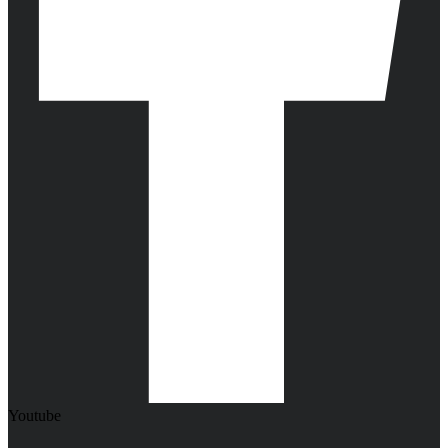
Youtube