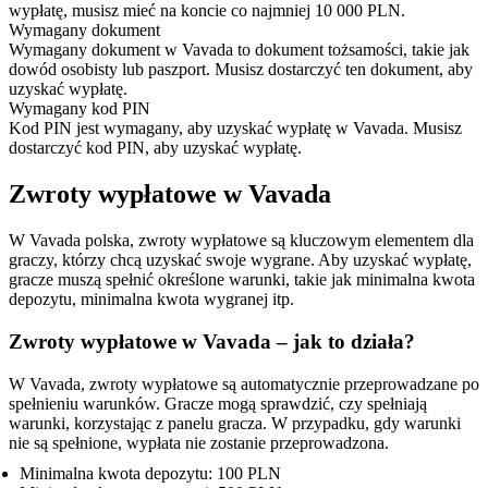
wypłatę, musisz mieć na koncie co najmniej 10 000 PLN.
Wymagany dokument
Wymagany dokument w Vavada to dokument tożsamości, takie jak
dowód osobisty lub paszport. Musisz dostarczyć ten dokument, aby
uzyskać wypłatę.
Wymagany kod PIN
Kod PIN jest wymagany, aby uzyskać wypłatę w Vavada. Musisz
dostarczyć kod PIN, aby uzyskać wypłatę.
Zwroty wypłatowe w Vavada
W Vavada polska, zwroty wypłatowe są kluczowym elementem dla
graczy, którzy chcą uzyskać swoje wygrane. Aby uzyskać wypłatę,
gracze muszą spełnić określone warunki, takie jak minimalna kwota
depozytu, minimalna kwota wygranej itp.
Zwroty wypłatowe w Vavada – jak to działa?
W Vavada, zwroty wypłatowe są automatycznie przeprowadzane po
spełnieniu warunków. Gracze mogą sprawdzić, czy spełniają
warunki, korzystając z panelu gracza. W przypadku, gdy warunki
nie są spełnione, wypłata nie zostanie przeprowadzona.
Minimalna kwota depozytu: 100 PLN