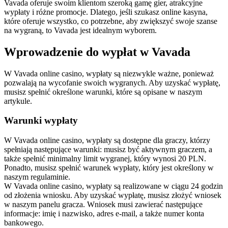
Vavada oferuje swoim klientom szeroką gamę gier, atrakcyjne
wypłaty i różne promocje. Dlatego, jeśli szukasz online kasyna,
które oferuje wszystko, co potrzebne, aby zwiększyć swoje szanse
na wygraną, to Vavada jest idealnym wyborem.
Wprowadzenie do wypłat w Vavada
W Vavada online casino, wypłaty są niezwykle ważne, ponieważ
pozwalają na wycofanie swoich wygranych. Aby uzyskać wypłatę,
musisz spełnić określone warunki, które są opisane w naszym
artykule.
Warunki wypłaty
W Vavada online casino, wypłaty są dostępne dla graczy, którzy
spełniają następujące warunki: musisz być aktywnym graczem, a
także spełnić minimalny limit wygranej, który wynosi 20 PLN.
Ponadto, musisz spełnić warunek wypłaty, który jest określony w
naszym regulaminie.
W Vavada online casino, wypłaty są realizowane w ciągu 24 godzin
od złożenia wniosku. Aby uzyskać wypłatę, musisz złożyć wniosek
w naszym panelu gracza. Wniosek musi zawierać następujące
informacje: imię i nazwisko, adres e-mail, a także numer konta
bankowego.