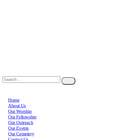
Home
About Us
Our Worship
Our Fellowship
Our Outreach
Our Events
Our Cemetery
Contact Us