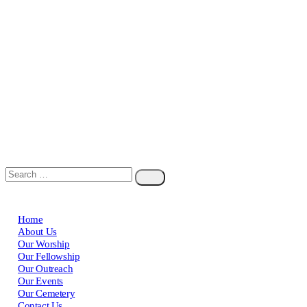
Home
About Us
Our Worship
Our Fellowship
Our Outreach
Our Events
Our Cemetery
Contact Us