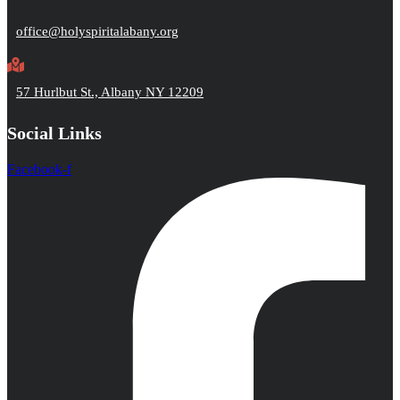
office@holyspiritalabany.org
57 Hurlbut St., Albany NY 12209
Social Links
Facebook-f