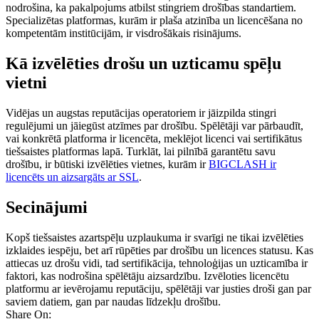
nodrošina, ka pakalpojums atbilst stingriem drošības standartiem.
Specializētas platformas, kurām ir plaša atzinība un licencēšana no
kompetentām institūcijām, ir visdrošākais risinājums.
Kā izvēlēties drošu un uzticamu spēļu
vietni
Vidējas un augstas reputācijas operatoriem ir jāizpilda stingri
regulējumi un jāiegūst atzīmes par drošību. Spēlētāji var pārbaudīt,
vai konkrētā platforma ir licencēta, meklējot licenci vai sertifikātus
tiešsaistes platformas lapā. Turklāt, lai pilnībā garantētu savu
drošību, ir būtiski izvēlēties vietnes, kurām ir
BIGCLASH ir
licencēts un aizsargāts ar SSL
.
Secinājumi
Kopš tiešsaistes azartspēļu uzplaukuma ir svarīgi ne tikai izvēlēties
izklaides iespēju, bet arī rūpēties par drošību un licences statusu. Kas
attiecas uz drošu vidi, tad sertifikācija, tehnoloģijas un uzticamība ir
faktori, kas nodrošina spēlētāju aizsardzību. Izvēloties licencētu
platformu ar ievērojamu reputāciju, spēlētāji var justies droši gan par
saviem datiem, gan par naudas līdzekļu drošību.
Share On: