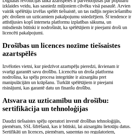
Digitālās revolūcijas laikā azartspēles ir pārveidojušās par populāru
izklaides veidu, kas sasniedz miljoniem cilvēku visā pasaulē. Arvien
vairāk spēlētāju izvēlas spēlēt tiešsaistē, un tas radījis nepieciešamību
pēc drošiem un uzticamiem pakalpojumu sniedzējiem. Šī tendence ir
attīstījusies kopš interneta platformu izplatības sākuma, un
mūsdienās būtiski ir nodrošināt, ka spēlētājiem ir pieejami droši un
licencēti pakalpojumi.
Drošības un licences nozīme tiešsaistes
azartspēlēs
Izvēloties vietni, kur piedzīvot azartspēļu pieredzi, ikvienam ir
svarīgi garantēt savu drošību. Licencēta un droša platforma
nodrošina, ka spēļu procesa integritāte ir aizsargāta pret
manipulācijām un krāpšanu. Turklāt spēlētājiem ir pieejami
risinājumi, kas garantē datu un finanšu drošību.
Atsvara uz uzticamību un drošību:
sertifikācija un tehnoloģijas
Daudzi tiešsaistes spēļu operatori investē drošības tehnoloģijās,
piemēram, SSL šifrēšanā, kas ir būtiski, lai aizsargātu lietotāju datus.
Sertifikāti un licences, piemēram, saņemtas no regulatoriem,