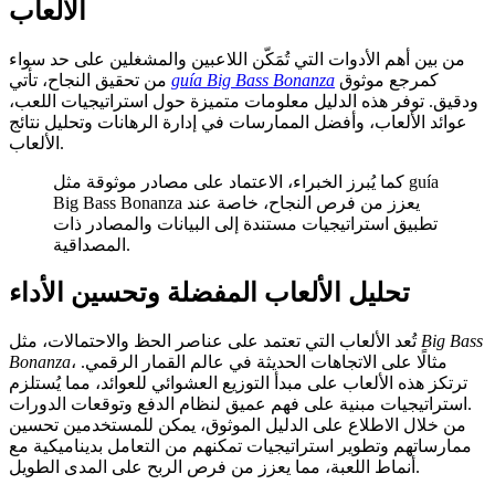
الألعاب
من بين أهم الأدوات التي تُمَكّن اللاعبين والمشغلين على حد سواء
كمرجع موثوق
guía Big Bass Bonanza
من تحقيق النجاح، تأتي
ودقيق. توفر هذه الدليل معلومات متميزة حول استراتيجيات اللعب،
عوائد الألعاب، وأفضل الممارسات في إدارة الرهانات وتحليل نتائج
الألعاب.
كما يُبرز الخبراء، الاعتماد على مصادر موثوقة مثل guía
Big Bass Bonanza يعزز من فرص النجاح، خاصة عند
تطبيق استراتيجيات مستندة إلى البيانات والمصادر ذات
المصداقية.
تحليل الألعاب المفضلة وتحسين الأداء
Big Bass
تُعد الألعاب التي تعتمد على عناصر الحظ والاحتمالات، مثل
، مثالًا على الاتجاهات الحديثة في عالم القمار الرقمي.
Bonanza
ترتكز هذه الألعاب على مبدأ التوزيع العشوائي للعوائد، مما يُستلزم
استراتيجيات مبنية على فهم عميق لنظام الدفع وتوقعات الدورات.
من خلال الاطلاع على الدليل الموثوق، يمكن للمستخدمين تحسين
ممارساتهم وتطوير استراتيجيات تمكنهم من التعامل بديناميكية مع
أنماط اللعبة، مما يعزز من فرص الربح على المدى الطويل.