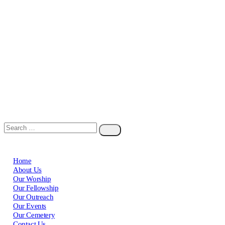
Home
About Us
Our Worship
Our Fellowship
Our Outreach
Our Events
Our Cemetery
Contact Us