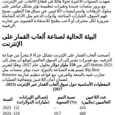
شهدت السنوات الأخيرة تحولًا هائلًا في قطاع الألعاب عبر الإنترنت،
مع بروز منصات جديدة وتغيرات تنظيمية تؤثر بشكل مباشر على
سلوك الرهانات واستراتيجيات اللاعبين. في سياق هذا التطور، يصبح
فهم السوق، الخيارات المتاحة، وأدوات الدعم مثل الأدلة الشاملة
ضرورة لكل محترف أو لاعب يطمح للاستفادة القصوى من تجاربه
الرقمية.
البيئة الحالية لصناعة ألعاب القمار على
الإنترنت
أصبحت ألعاب القمار على الإنترنت تشكل جزءًا لا يتجزأ من صناعة
الترفيه، مع تقديرات تشير إلى أن السوق العالمي يُتوقع أن يصل إلى
.
Statista 2023
بحلول عام 2027، وفقًا لتقرير
أكثر من
150 مليار دولار
Big Bass
تتسم هذه الصناعة بالتنوع، حيث توفر منصات مثل
تجارب غنية بالمتعة والفرص، مع قواعد تنظيم صارمة
Bonanza
لضمان أمان اللاعبين وشفافية العمليات.
المعطيات الأساسية حول سوق ألعاب القمار عبر الإنترنت (2023-
2027)
عدد اللاعبين
نسبة النمو
إجمـالي الإيرادات
السنة
العالميين (ملايين)
السنوية (%)
(مليارات الدولارات)
2023
112
–
410
2024
124
10.7
440