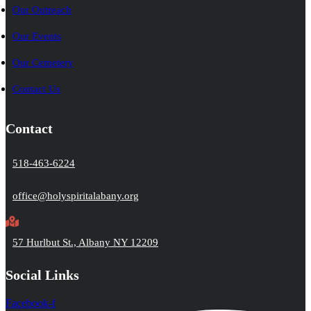
Our Outreach
Our Events
Our Cemetery
Contact Us
Contact
518-463-6224
office@holyspiritalabany.org
57 Hurlbut St., Albany NY 12209
Social Links
Facebook-f