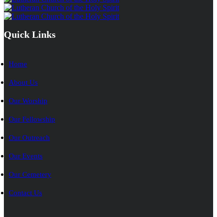
Quick Links
Home
About Us
Our Worship
Our Fellowship
Our Outreach
Our Events
Our Cemetery
Contact Us