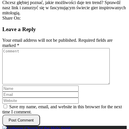
Chcesz głębiej poznać, jakie możliwości daje ten trend? Sprawdź
nasz link i zanurzyć się w fascynującym świecie gier inspirowanych
mitologią.
Share On:
Leave a Reply
Your email address will not be published.
Required fields are
marked
*
Save my name, email, and website in this browser for the next
time I comment.