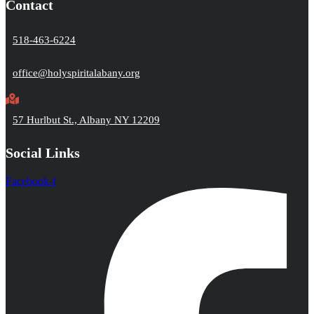
Contact
518-463-6224
office@holyspiritalabany.org
57 Hurlbut St., Albany NY 12209
Social Links
Facebook-f