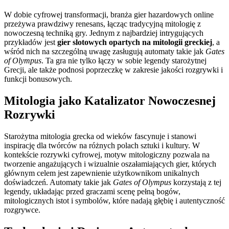
W dobie cyfrowej transformacji, branża gier hazardowych online
przeżywa prawdziwy renesans, łącząc tradycyjną mitologię z
nowoczesną techniką gry. Jednym z najbardziej intrygujących
przykładów jest
gier slotowych opartych na mitologii greckiej
, a
wśród nich na szczególną uwagę zasługują automaty takie jak
Gates
of Olympus
. Ta gra nie tylko łączy w sobie legendy starożytnej
Grecji, ale także podnosi poprzeczkę w zakresie jakości rozgrywki i
funkcji bonusowych.
Mitologia jako Katalizator Nowoczesnej
Rozrywki
Starożytna mitologia grecka od wieków fascynuje i stanowi
inspirację dla twórców na różnych polach sztuki i kultury. W
kontekście rozrywki cyfrowej, motyw mitologiczny pozwala na
tworzenie angażujących i wizualnie oszałamiających gier, których
głównym celem jest zapewnienie użytkownikom unikalnych
doświadczeń. Automaty takie jak
Gates of Olympus
korzystają z tej
legendy, układając przed graczami scenę pełną bogów,
mitologicznych istot i symbolów, które nadają głębię i autentyczność
rozgrywce.