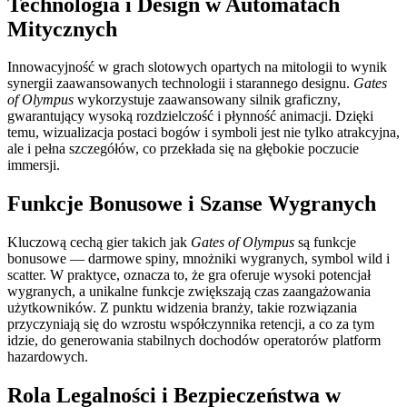
Technologia i Design w Automatach
Mitycznych
Innowacyjność w grach slotowych opartych na mitologii to wynik
synergii zaawansowanych technologii i starannego designu.
Gates
of Olympus
wykorzystuje zaawansowany silnik graficzny,
gwarantujący wysoką rozdzielczość i płynność animacji. Dzięki
temu, wizualizacja postaci bogów i symboli jest nie tylko atrakcyjna,
ale i pełna szczegółów, co przekłada się na głębokie poczucie
immersji.
Funkcje Bonusowe i Szanse Wygranych
Kluczową cechą gier takich jak
Gates of Olympus
są funkcje
bonusowe — darmowe spiny, mnożniki wygranych, symbol wild i
scatter. W praktyce, oznacza to, że gra oferuje wysoki potencjał
wygranych, a unikalne funkcje zwiększają czas zaangażowania
użytkowników. Z punktu widzenia branży, takie rozwiązania
przyczyniają się do wzrostu współczynnika retencji, a co za tym
idzie, do generowania stabilnych dochodów operatorów platform
hazardowych.
Rola Legalności i Bezpieczeństwa w