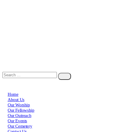
Home
About Us
Our Worship
Our Fellowship
Our Outreach
Our Events
Our Cemetery
Contact Us