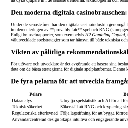
att dyka djupare in i de senaste trenderna, teknologierna och resu
Den moderna digitala casinobranschen:
Under de senaste åren har den digitala casinoindustrin genomgått
implementeringen av **provably fair** spel och RNG (slumpgenera
Enligt branschrapporter, som exempelvis
H2 Gambling Capital
,
välutvecklade spelstrategier som tar hänsyn till både tekniska oc
Vikten av pålitliga rekommendationskäll
För utövare och utvecklare är det avgörande att basera sina beslu
data om de bästa strategierna för digitala spelplattformar. Denna
De fyra pelarna för att utveckla framgå
Pelare
Be
Dataanalys
Utnyttja spelstatistik och AI för att f
Teknisk säkerhet
Säkerställ att RNG och kryptering skyd
Regulatoriska efterlevnad
Följa lagstiftning för att bygga förtro
Användarcentrerad design
Skapa intuitiva och engagerande använ