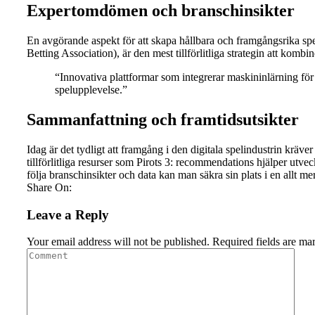
Expertomdömen och branschinsikter
En avgörande aspekt för att skapa hållbara och framgångsrika spel
Betting Association), är den mest tillförlitliga strategin att kombi
“Innovativa plattformar som integrerar maskininlärning för 
spelupplevelse.”
Sammanfattning och framtidsutsikter
Idag är det tydligt att framgång i den digitala spelindustrin kräv
tillförlitliga resurser som Pirots 3: recommendations hjälper utv
följa branschinsikter och data kan man säkra sin plats i en allt m
Share On:
Leave a Reply
Your email address will not be published.
Required fields are m