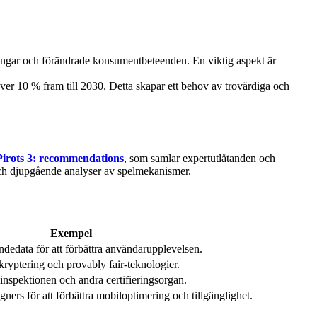
ringar och förändrade konsumentbeteenden. En viktig aspekt är
ver 10 % fram till 2030. Detta skapar ett behov av trovärdiga och
Pirots 3: recommendations
, som samlar expertutlåtanden och
n och djupgående analyser av spelmekanismer.
Exempel
ndedata för att förbättra användarupplevelsen.
yptering och provably fair-teknologier.
nspektionen och andra certifieringsorgan.
ers för att förbättra mobiloptimering och tillgänglighet.