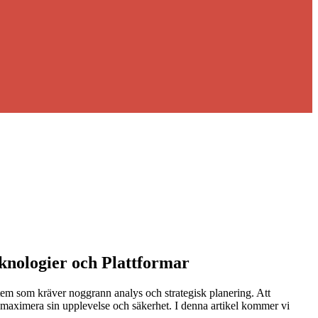
eknologier och Plattformar
stem som kräver noggrann analys och strategisk planering. Att
 maximera sin upplevelse och säkerhet. I denna artikel kommer vi