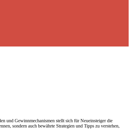
ielen und Gewinnmechanismen stellt sich für Neueinsteiger die
kennen, sondern auch bewährte Strategien und Tipps zu verstehen,