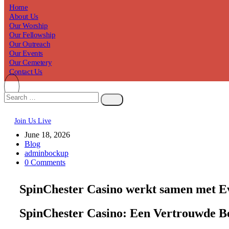
Home
About Us
Our Worship
Our Fellowship
Our Outreach
Our Events
Our Cemetery
Contact Us
Join Us Live
June 18, 2026
Blog
adminbockup
0 Comments
SpinChester Casino werkt samen met Evo
SpinChester Casino: Een Vertrouwde B