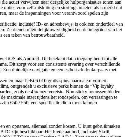
ie actief verwijzen naar dergelijke hulporganisaties tonen aan
opties voor zelf-uitsluiting en stortingslimieten als u merkt dat
deren, maar de inspanningen voor verantwoord spelen zijn
rificatie, inclusief ID- en adresbewijs, is ook een onderdeel van
Ze dienen uiteindelijk uw veiligheid en de integriteit van het
is een teken van betrouwbaarheid.
el iOS als Android. Dit betekent dat u toegang heeft tot alle
ma. Dit zorgt voor een consistente ervaring over verschillende
. Een duidelijke navigatie en een esthetisch donkerpaars met
n en maar liefst 6.010 gratis spins naarmate u vordert.
imt, ontgrendelt u exclusieve perks binnen de “Vip loyalty
arden, zoals de 45x inzetvereiste. Non-sticky bonussen bieden
f de maximale inzet tijdens het rondspelen, om verrassingen te
zijn €50 / £50, een specificatie die u moet kennen.
ngen en opnames, allemaal zonder kosten. U kunt gebruikmaken
TC zijn beschikbaar. Het brede aanbod, inclusief Skrill,