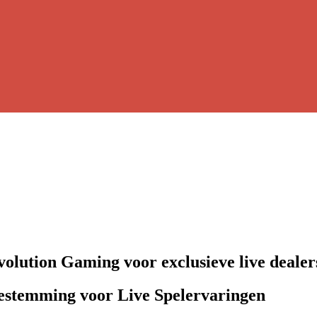
lution Gaming voor exclusieve live dealer
estemming voor Live Spelervaringen