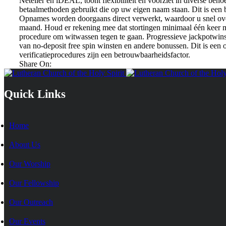
Neteller en iDEAL, toont flexibiliteit en voorziet in diverse 
betaalmethoden gebruikt die op uw eigen naam staan. Dit is een 
Opnames worden doorgaans direct verwerkt, waardoor u snel o
maand. Houd er rekening mee dat stortingen minimaal één keer 
procedure om witwassen tegen te gaan. Progressieve jackpotwinsten
van no-deposit free spin winsten en andere bonussen. Dit is een o
verificatieprocedures zijn een betrouwbaarheidsfactor.
Share On:
Quick Links
Home
About Us
Our Worship
Our Fellowship
Our Outreach
Our Events