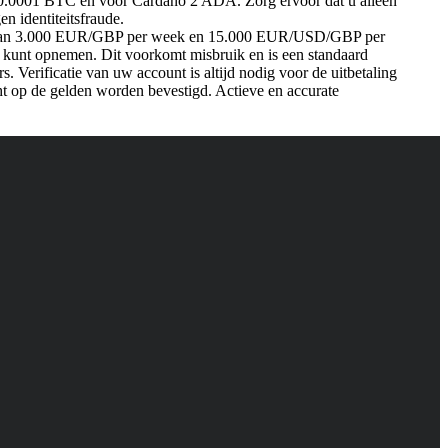
it 0.0001 BTC en voor Cardano 2 ADA. Zorg ervoor dat u alleen
n identiteitsfraude.
iet van 3.000 EUR/GBP per week en 15.000 EUR/USD/GBP per
 kunt opnemen. Dit voorkomt misbruik en is een standaard
 Verificatie van uw account is altijd nodig voor de uitbetaling
cht op de gelden worden bevestigd. Actieve en accurate