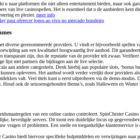
t u naar platformen die niet alleen entertainment bieden, maar ook gar
rs van live casinospellen. Het is essentieel dat u de aanbieders kent di
stering en plezier.
meer info
ay para oferecer jogos ao vivo no mercado brasileiro
Games
et diverse gerenommeerde providers. U vindt er bijvoorbeeld spellen 
ewijding aan een kwalitatief hoogwaardig live aanbod. Dit garandeert e
 transparant zijn, dus de reputatie van de provider telt zwaar. Verifieer 
 lijst met partners die bijdragen aan de live selectie.
cala aan andere categorieën. Denk hierbij aan populaire slots, ‘bonus b
,49 kunnen opleveren. Het aanbod wordt verder verrijkt door provider
ontdekken valt. Veel titels kunt u eerst uitproberen via de demo-modus. Di
agt. Houd ook de seizoensgebonden thema’s, zoals Halloween en Winter 
igheidsmaatregelen van een online casino controleert. SpinChester Casin
ke, beveiligde servers. Dit toont een duidelijke focus op gegevensbev
 vragen of problemen. Een snelle en toegankelijke klantenservice is ee
er Casino biedt hiervoor specifieke hulpmiddelen en verwijzingen naar 