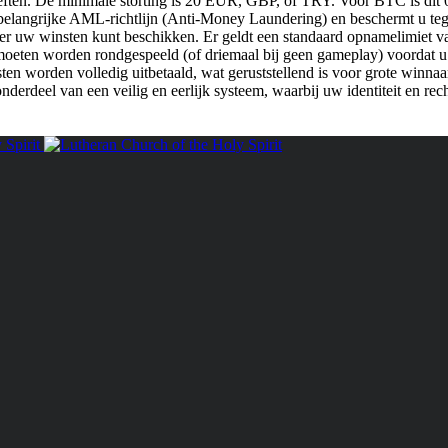
behoeften. De minimale storting is 20 EUR, GBP, of TRY. Voor BTC is d
belangrijke AML-richtlijn (Anti-Money Laundering) en beschermt u tege
ver uw winsten kunt beschikken. Er geldt een standaard opnamelim
moeten worden rondgespeeld (of driemaal bij geen gameplay) voordat u
 worden volledig uitbetaald, wat geruststellend is voor grote winnaars.
nderdeel van een veilig en eerlijk systeem, waarbij uw identiteit en re