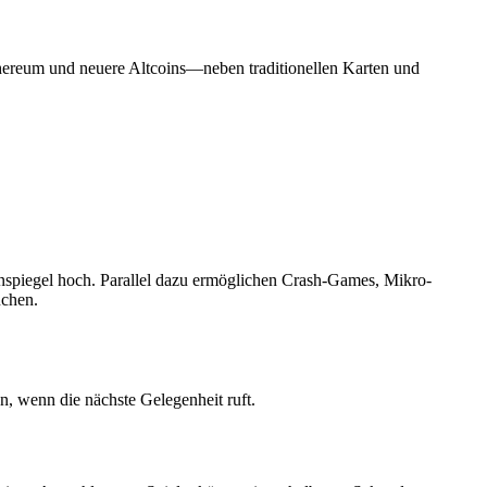
thereum und neuere Altcoins—neben traditionellen Karten und
linspiegel hoch. Parallel dazu ermöglichen Crash-Games, Mikro-
uchen.
, wenn die nächste Gelegenheit ruft.