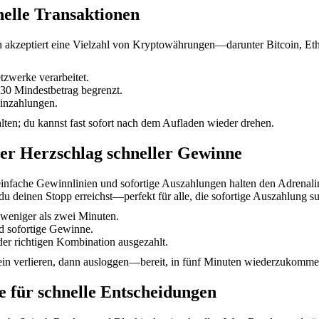
nelle Transaktionen
nch akzeptiert eine Vielzahl von Kryptowährungen—darunter Bitcoin, E
zwerke verarbeitet.
30 Mindestbetrag begrenzt.
Einzahlungen.
ten; du kannst fast sofort nach dem Aufladen wieder drehen.
r Herzschlag schneller Gewinne
n, einfache Gewinnlinien und sofortige Auszahlungen halten den Adrena
 du deinen Stopp erreichst—perfekt für alle, die sofortige Auszahlung s
 weniger als zwei Minuten.
d sofortige Gewinne.
er richtigen Kombination ausgezahlt.
ein verlieren, dann ausloggen—bereit, in fünf Minuten wiederzukommen
e für schnelle Entscheidungen