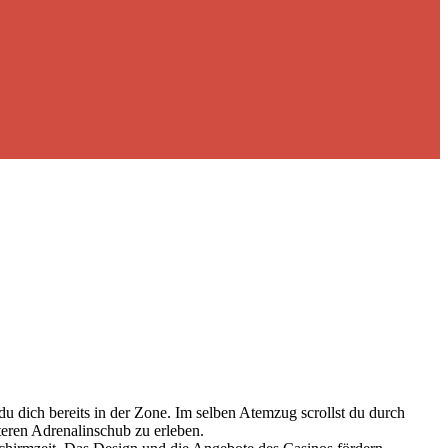
du dich bereits in der Zone. Im selben Atemzug scrollst du durch
teren Adrenalinschub zu erleben.