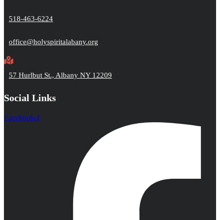
518-463-6224
office@holyspiritalabany.org
57 Hurlbut St., Albany NY 12209
Social Links
Facebook-f