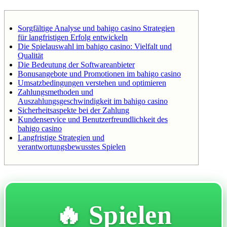
Sorgfältige Analyse und bahigo casino Strategien
für langfristigen Erfolg entwickeln
Die Spielauswahl im bahigo casino: Vielfalt und
Qualität
Die Bedeutung der Softwareanbieter
Bonusangebote und Promotionen im bahigo casino
Umsatzbedingungen verstehen und optimieren
Zahlungsmethoden und
Auszahlungsgeschwindigkeit im bahigo casino
Sicherheitsaspekte bei der Zahlung
Kundenservice und Benutzerfreundlichkeit des
bahigo casino
Langfristige Strategien und
verantwortungsbewusstes Spielen
🔥 Spielen