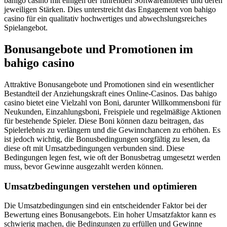
bahigo casino mit einigen der führenden Softwareanbieter und deren
jeweiligen Stärken. Dies unterstreicht das Engagement von bahigo
casino für ein qualitativ hochwertiges und abwechslungsreiches
Spielangebot.
Bonusangebote und Promotionen im
bahigo casino
Attraktive Bonusangebote und Promotionen sind ein wesentlicher
Bestandteil der Anziehungskraft eines Online-Casinos. Das bahigo
casino bietet eine Vielzahl von Boni, darunter Willkommensboni für
Neukunden, Einzahlungsboni, Freispiele und regelmäßige Aktionen
für bestehende Spieler. Diese Boni können dazu beitragen, das
Spielerlebnis zu verlängern und die Gewinnchancen zu erhöhen. Es
ist jedoch wichtig, die Bonusbedingungen sorgfältig zu lesen, da
diese oft mit Umsatzbedingungen verbunden sind. Diese
Bedingungen legen fest, wie oft der Bonusbetrag umgesetzt werden
muss, bevor Gewinne ausgezahlt werden können.
Umsatzbedingungen verstehen und optimieren
Die Umsatzbedingungen sind ein entscheidender Faktor bei der
Bewertung eines Bonusangebots. Ein hoher Umsatzfaktor kann es
schwierig machen, die Bedingungen zu erfüllen und Gewinne