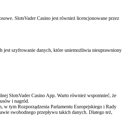
losowe. SlotsVader Casino jest również licencjonowane przez
 jest szyfrowanie danych, które uniemożliwia nieuprawniony
bilnej SlotsVader Casino App. Warto również wspomnieć, że
usów i nagród.
h, w tym Rozporządzenia Parlamentu Europejskiego i Rady
rawie swobodnego przepływu takich danych. Dlatego też,