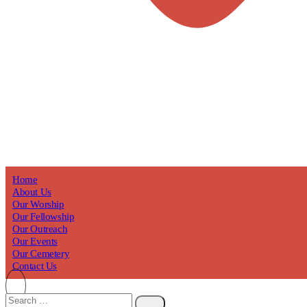
Home
About Us
Our Worship
Our Fellowship
Our Outreach
Our Events
Our Cemetery
Contact Us