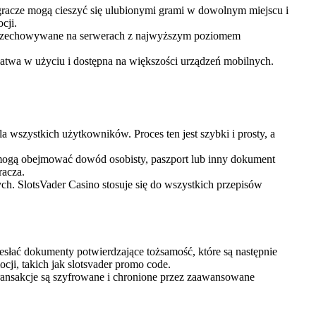
gracze mogą cieszyć się ulubionymi grami w dowolnym miejscu i
cji.
są przechowywane na serwerach z najwyższym poziomem
t łatwa w użyciu i dostępna na większości urządzeń mobilnych.
 wszystkich użytkowników. Proces ten jest szybki i prosty, a
 mogą obejmować dowód osobisty, paszport lub inny dokument
racza.
 SlotsVader Casino stosuje się do wszystkich przepisów
esłać dokumenty potwierdzające tożsamość, które są następnie
ji, takich jak slotsvader promo code.
 transakcje są szyfrowane i chronione przez zaawansowane