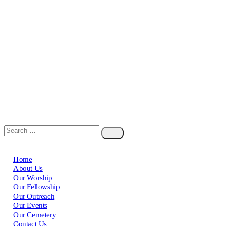
Home
About Us
Our Worship
Our Fellowship
Our Outreach
Our Events
Our Cemetery
Contact Us