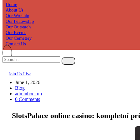
Home
About Us
Our Worship
Our Fellowship
Our Outreach
Our Events
Our Cemetery
Contact Us
Join Us Live
June 1, 2026
Blog
adminbockup
0 Comments
SlotsPalace online casino: kompletní p