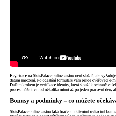
Registrace na SlotsPalace online casino není složitá, ale vyžaduj
datum narození. Po odeslání formuláře vám přijde ověřovací e‑mai
Dalším krokem je verifikace identity, která slouží k ochraně va
proces může trvat od několika minut až po jeden pracovní den, 
Bonusy a podmínky – co můžete očekáv
SlotsPalace online casino láká hráče atraktivními uvítacími bon