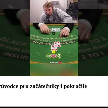
růvodce pro začátečníky i pokročilé