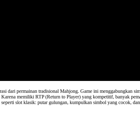
spirasi dari permainan tradisional Mahjong. Game ini menggabungkan 
arena memiliki RTP (Return to Player) yang kompetitif, banyak pemain
seperti slot klasik: putar gulungan, kumpulkan simbol yang cocok, d