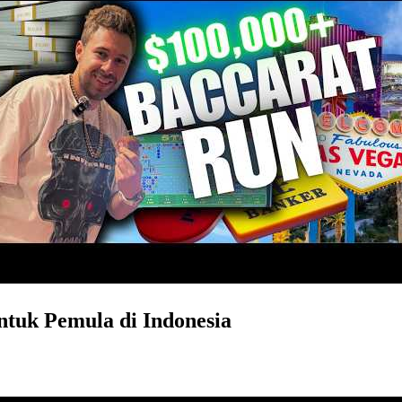
ntuk Pemula di Indonesia