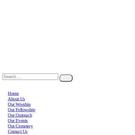
Home
About Us
Our Worship
Our Fellowship
Our Outreach
Our Events
Our Cemetery
Contact Us