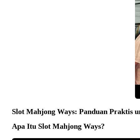
Slot Mahjong Ways: Panduan Praktis u
Apa Itu Slot Mahjong Ways?