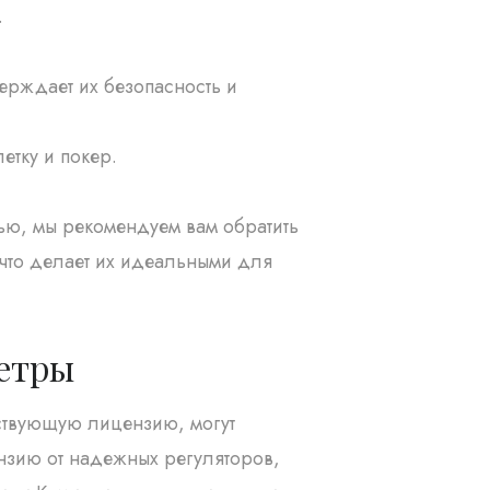
.
ерждает их безопасность и
етку и покер.
ью, мы рекомендуем вам обратить
 что делает их идеальными для
метры
ствующую лицензию, могут
ензию от надежных регуляторов,