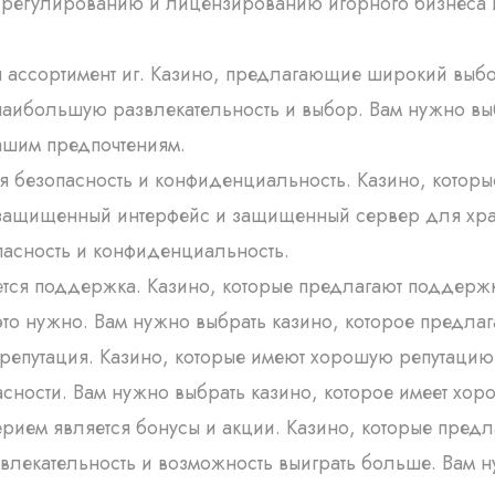
по регулированию и лицензированию игорного бизнеса
ассортимент иг. Казино, предлагающие широкий выбор 
 наибольшую развлекательность и выбор. Вам нужно выб
вашим предпочтениям.
я безопасность и конфиденциальность. Казино, которы
защищенный интерфейс и защищенный сервер для хра
опасность и конфиденциальность.
тся поддержка. Казино, которые предлагают поддержк
то нужно. Вам нужно выбрать казино, которое предлаг
 репутация. Казино, которые имеют хорошую репутаци
пасности. Вам нужно выбрать казино, которое имеет хо
ием является бонусы и акции. Казино, которые предл
лекательность и возможность выиграть больше. Вам н