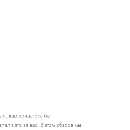
тью, вам пришлось бы
елали это за вас. В этом обзоре мы