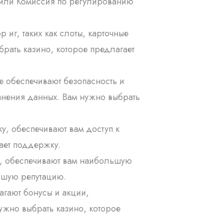
 или Комиссия по регулированию
иг, таких как слоты, карточные
рать казино, которое предлагает
е обеспечивают безопасность и
нения данных. Вам нужно выбрать
у, обеспечивают вам доступ к
ает поддержку.
ю, обеспечивают вам наибольшую
рошую репутацию.
агают бонусы и акции,
ужно выбрать казино, которое