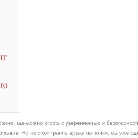
нг
но
зино, где можно играть с уверенностью и безопаснос
тзывов. Но не стоит тратить время на поиск, мы уже сд