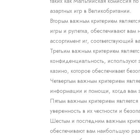
таких как Мальтийская комиссия 
азартных игр в Великобритании.
Вторым важным критерием является 
игры и рулетка, обеспечивают вам
ассортимент иг, соответствующий 
Третьим важным критерием являетс
конфиденциальность, используют 
казино, которое обеспечивает без
Четвертым важным критерием являе
информации и помощи, когда вам э
Пятым важным критерием является
уверенность в их честности и безо
Шестым и последним важным критер
обеспечивают вам наибольшую разв