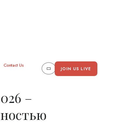
Contact Us
JOIN US LIVE
026 –
сностью