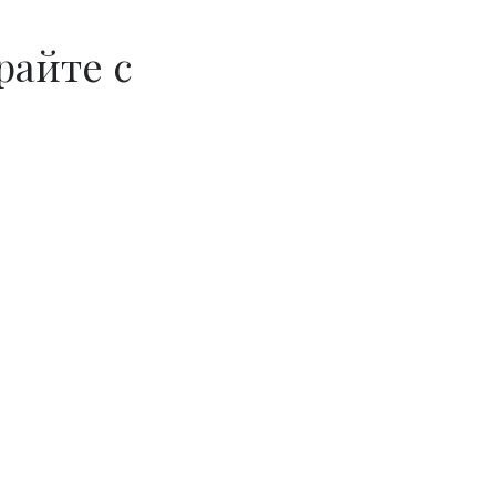
райте с