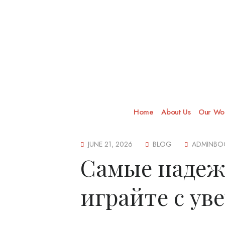
Home
About Us
Our Wor
JUNE 21, 2026
BLOG
ADMINBO
Самые надеж
играйте с ув