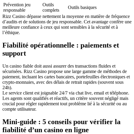
Prévention jeu
Outils
Outils basiques
responsable
complets
Rizz Casino dépasse nettement la moyenne en matière de fréquence
d’audits et de solutions de jeu responsable. Cet avantage confère une
meilleure confiance à ceux qui sont sensibles à la sécurité et à
l’éthique.
Fiabilité opérationnelle : paiements et
support
Un casino fiable doit aussi assurer des transactions fluides et
sécurisées. Rizz Casino propose une large gamme de méthodes de
paiement, incluant les cartes bancaires, portefeuilles électroniques et
crypto-monnaies, avec des délais de retrait rapides (souvent sous
24h).
Le service client est joignable 24/7 via chat live, email et téléphone.
Les agents sont qualifiés et réactifs, un critère souvent négligé mais
crucial pour régler rapidement tout problème lié à la sécurité ou au
compte utilisateur.
Mini-guide : 5 conseils pour vérifier la
fiabilité d’un casino en ligne