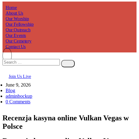
Home
About Us
Our Worship
Our Fellowship
Our Outreach
Our Events
Our Cemetery
Contact Us
Join Us Live
June 9, 2026
Blog
adminbockup
0 Comments
Recenzja kasyna online Vulkan Vegas w
Polsce