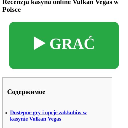
Recenzja kasyna online Vulkan Vegas w
Polsce
▶️ GRAĆ
Содержимое
Dostępne gry i opcje zakładów w
kasynie Vulkan Vegas