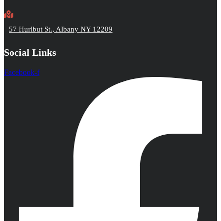
57 Hurlbut St., Albany NY 12209
Social Links
Facebook-f