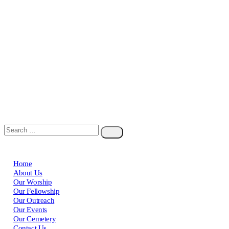
Home
About Us
Our Worship
Our Fellowship
Our Outreach
Our Events
Our Cemetery
Contact Us