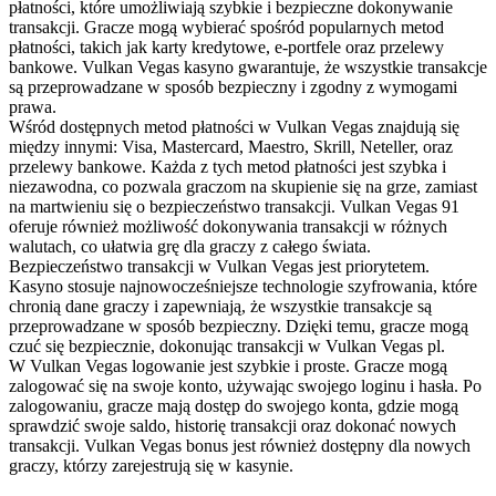
płatności, które umożliwiają szybkie i bezpieczne dokonywanie
transakcji. Gracze mogą wybierać spośród popularnych metod
płatności, takich jak karty kredytowe, e-portfele oraz przelewy
bankowe. Vulkan Vegas kasyno gwarantuje, że wszystkie transakcje
są przeprowadzane w sposób bezpieczny i zgodny z wymogami
prawa.
Wśród dostępnych metod płatności w Vulkan Vegas znajdują się
między innymi: Visa, Mastercard, Maestro, Skrill, Neteller, oraz
przelewy bankowe. Każda z tych metod płatności jest szybka i
niezawodna, co pozwala graczom na skupienie się na grze, zamiast
na martwieniu się o bezpieczeństwo transakcji. Vulkan Vegas 91
oferuje również możliwość dokonywania transakcji w różnych
walutach, co ułatwia grę dla graczy z całego świata.
Bezpieczeństwo transakcji w Vulkan Vegas jest priorytetem.
Kasyno stosuje najnowocześniejsze technologie szyfrowania, które
chronią dane graczy i zapewniają, że wszystkie transakcje są
przeprowadzane w sposób bezpieczny. Dzięki temu, gracze mogą
czuć się bezpiecznie, dokonując transakcji w Vulkan Vegas pl.
W Vulkan Vegas logowanie jest szybkie i proste. Gracze mogą
zalogować się na swoje konto, używając swojego loginu i hasła. Po
zalogowaniu, gracze mają dostęp do swojego konta, gdzie mogą
sprawdzić swoje saldo, historię transakcji oraz dokonać nowych
transakcji. Vulkan Vegas bonus jest również dostępny dla nowych
graczy, którzy zarejestrują się w kasynie.