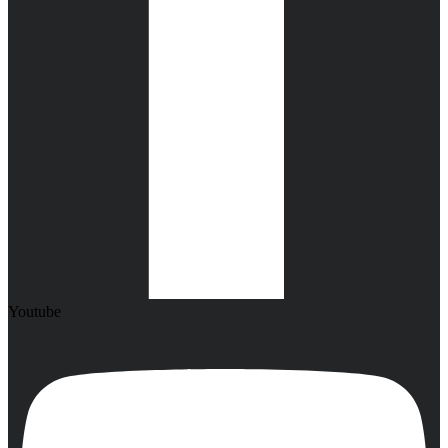
Youtube