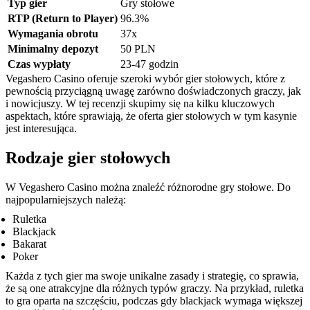
Typ gier
Gry stołowe
RTP (Return to Player)
96.3%
Wymagania obrotu
37x
Minimalny depozyt
50 PLN
Czas wypłaty
23-47 godzin
Vegashero Casino oferuje szeroki wybór gier stołowych, które z
pewnością przyciągną uwagę zarówno doświadczonych graczy, jak
i nowicjuszy. W tej recenzji skupimy się na kilku kluczowych
aspektach, które sprawiają, że oferta gier stołowych w tym kasynie
jest interesująca.
Rodzaje gier stołowych
W Vegashero Casino można znaleźć różnorodne gry stołowe. Do
najpopularniejszych należą:
Ruletka
Blackjack
Bakarat
Poker
Każda z tych gier ma swoje unikalne zasady i strategię, co sprawia,
że są one atrakcyjne dla różnych typów graczy. Na przykład, ruletka
to gra oparta na szczęściu, podczas gdy blackjack wymaga większej