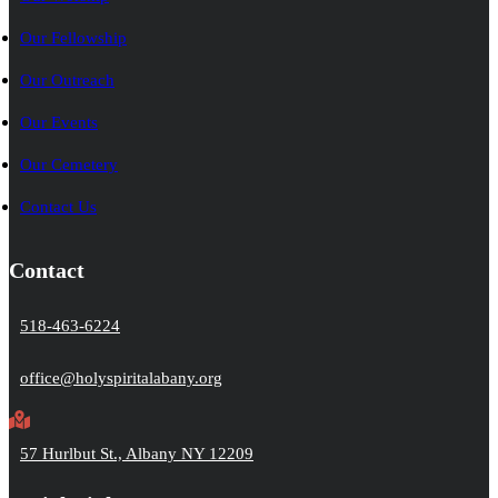
Our Fellowship
Our Outreach
Our Events
Our Cemetery
Contact Us
Contact
518-463-6224
office@holyspiritalabany.org
57 Hurlbut St., Albany NY 12209