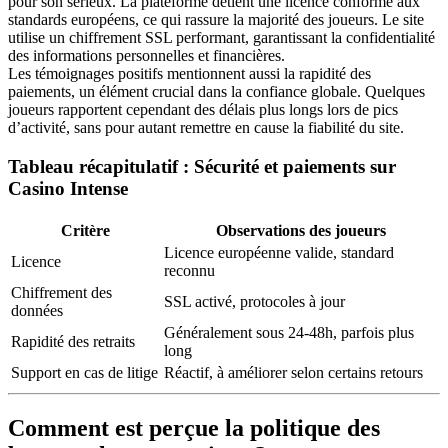
pour son sérieux. La plateforme détient une licence conforme aux
standards européens, ce qui rassure la majorité des joueurs. Le site
utilise un chiffrement SSL performant, garantissant la confidentialité
des informations personnelles et financières.
Les témoignages positifs mentionnent aussi la rapidité des
paiements, un élément crucial dans la confiance globale. Quelques
joueurs rapportent cependant des délais plus longs lors de pics
d’activité, sans pour autant remettre en cause la fiabilité du site.
Tableau récapitulatif : Sécurité et paiements sur
Casino Intense
Critère
Observations des joueurs
Licence européenne valide, standard
Licence
reconnu
Chiffrement des
SSL activé, protocoles à jour
données
Généralement sous 24-48h, parfois plus
Rapidité des retraits
long
Support en cas de litige
Réactif, à améliorer selon certains retours
Comment est perçue la politique des