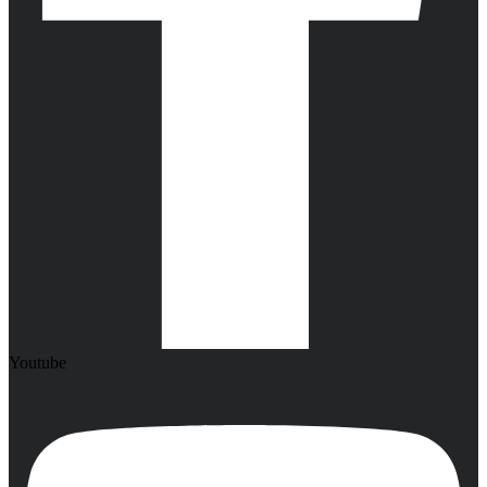
Youtube