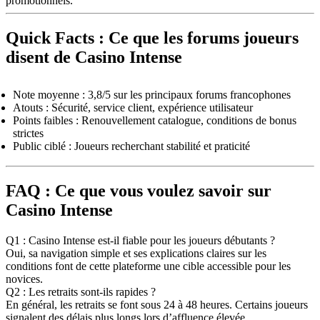
promotionnels.
Quick Facts : Ce que les forums joueurs
disent de Casino Intense
Note moyenne : 3,8/5 sur les principaux forums francophones
Atouts : Sécurité, service client, expérience utilisateur
Points faibles : Renouvellement catalogue, conditions de bonus
strictes
Public ciblé : Joueurs recherchant stabilité et praticité
FAQ : Ce que vous voulez savoir sur
Casino Intense
Q1 : Casino Intense est-il fiable pour les joueurs débutants ?
Oui, sa navigation simple et ses explications claires sur les
conditions font de cette plateforme une cible accessible pour les
novices.
Q2 : Les retraits sont-ils rapides ?
En général, les retraits se font sous 24 à 48 heures. Certains joueurs
signalent des délais plus longs lors d’affluence élevée.