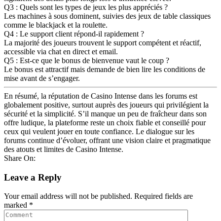
Q3 : Quels sont les types de jeux les plus appréciés ?
Les machines à sous dominent, suivies des jeux de table classiques
comme le blackjack et la roulette.
Q4 : Le support client répond-il rapidement ?
La majorité des joueurs trouvent le support compétent et réactif,
accessible via chat en direct et email.
Q5 : Est-ce que le bonus de bienvenue vaut le coup ?
Le bonus est attractif mais demande de bien lire les conditions de
mise avant de s’engager.
En résumé, la réputation de Casino Intense dans les forums est
globalement positive, surtout auprès des joueurs qui privilégient la
sécurité et la simplicité. S’il manque un peu de fraîcheur dans son
offre ludique, la plateforme reste un choix fiable et conseillé pour
ceux qui veulent jouer en toute confiance. Le dialogue sur les
forums continue d’évoluer, offrant une vision claire et pragmatique
des atouts et limites de Casino Intense.
Share On:
Leave a Reply
Your email address will not be published.
Required fields are
marked
*