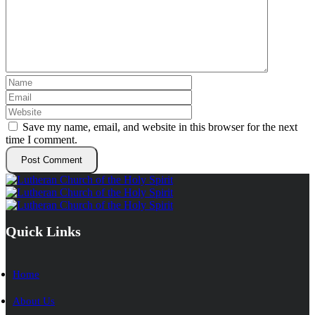
Save my name, email, and website in this browser for the next
time I comment.
Quick Links
Home
About Us