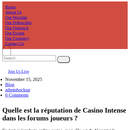
Home
About Us
Our Worship
Our Fellowship
Our Outreach
Our Events
Our Cemetery
Contact Us
Join Us Live
November 15, 2025
Blog
adminbockup
0 Comments
Quelle est la réputation de Casino Intense
dans les forums joueurs ?