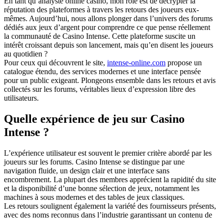
En tant qu’analyste online casino, mon rôle est de décrypter la
réputation des plateformes à travers les retours des joueurs eux-
mêmes. Aujourd’hui, nous allons plonger dans l’univers des forums
dédiés aux jeux d’argent pour comprendre ce que pense réellement
la communauté de Casino Intense. Cette plateforme suscite un
intérêt croissant depuis son lancement, mais qu’en disent les joueurs
au quotidien ?
Pour ceux qui découvrent le site,
intense-online.com
propose un
catalogue étendu, des services modernes et une interface pensée
pour un public exigeant. Plongeons ensemble dans les retours et avis
collectés sur les forums, véritables lieux d’expression libre des
utilisateurs.
Quelle expérience de jeu sur Casino
Intense ?
L’expérience utilisateur est souvent le premier critère abordé par les
joueurs sur les forums. Casino Intense se distingue par une
navigation fluide, un design clair et une interface sans
encombrement. La plupart des membres apprécient la rapidité du site
et la disponibilité d’une bonne sélection de jeux, notamment les
machines à sous modernes et des tables de jeux classiques.
Les retours soulignent également la variété des fournisseurs présents,
avec des noms reconnus dans l’industrie garantissant un contenu de