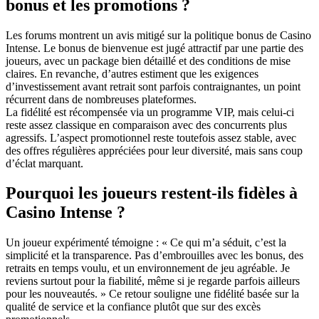
bonus et les promotions ?
Les forums montrent un avis mitigé sur la politique bonus de Casino
Intense. Le bonus de bienvenue est jugé attractif par une partie des
joueurs, avec un package bien détaillé et des conditions de mise
claires. En revanche, d’autres estiment que les exigences
d’investissement avant retrait sont parfois contraignantes, un point
récurrent dans de nombreuses plateformes.
La fidélité est récompensée via un programme VIP, mais celui-ci
reste assez classique en comparaison avec des concurrents plus
agressifs. L’aspect promotionnel reste toutefois assez stable, avec
des offres régulières appréciées pour leur diversité, mais sans coup
d’éclat marquant.
Pourquoi les joueurs restent-ils fidèles à
Casino Intense ?
Un joueur expérimenté témoigne : « Ce qui m’a séduit, c’est la
simplicité et la transparence. Pas d’embrouilles avec les bonus, des
retraits en temps voulu, et un environnement de jeu agréable. Je
reviens surtout pour la fiabilité, même si je regarde parfois ailleurs
pour les nouveautés. » Ce retour souligne une fidélité basée sur la
qualité de service et la confiance plutôt que sur des excès