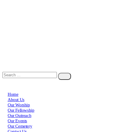
Home
About Us
Our Worship
Our Fellowship
Our Outreach
Our Events
Our Cemetery
Contact Us