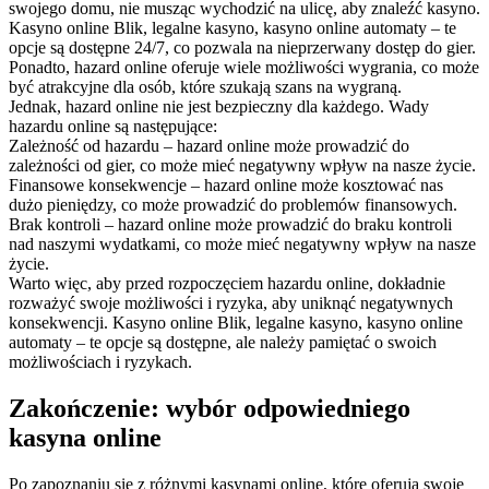
swojego domu, nie musząc wychodzić na ulicę, aby znaleźć kasyno.
Kasyno online Blik, legalne kasyno, kasyno online automaty – te
opcje są dostępne 24/7, co pozwala na nieprzerwany dostęp do gier.
Ponadto, hazard online oferuje wiele możliwości wygrania, co może
być atrakcyjne dla osób, które szukają szans na wygraną.
Jednak, hazard online nie jest bezpieczny dla każdego. Wady
hazardu online są następujące:
Zależność od hazardu – hazard online może prowadzić do
zależności od gier, co może mieć negatywny wpływ na nasze życie.
Finansowe konsekwencje – hazard online może kosztować nas
dużo pieniędzy, co może prowadzić do problemów finansowych.
Brak kontroli – hazard online może prowadzić do braku kontroli
nad naszymi wydatkami, co może mieć negatywny wpływ na nasze
życie.
Warto więc, aby przed rozpoczęciem hazardu online, dokładnie
rozważyć swoje możliwości i ryzyka, aby uniknąć negatywnych
konsekwencji. Kasyno online Blik, legalne kasyno, kasyno online
automaty – te opcje są dostępne, ale należy pamiętać o swoich
możliwościach i ryzykach.
Zakończenie: wybór odpowiedniego
kasyna online
Po zapoznaniu się z różnymi kasynami online, które oferują swoje