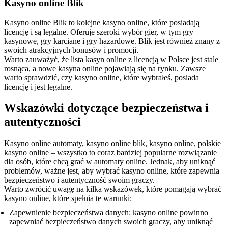
Kasyno online Blik
Kasyno online Blik to kolejne kasyno online, które posiadają
licencję i są legalne. Oferuje szeroki wybór gier, w tym gry
kasynowe, gry karciane i gry hazardowe. Blik jest również znany z
swoich atrakcyjnych bonusów i promocji.
Warto zauważyć, że lista kasyn online z licencją w Polsce jest stale
rosnąca, a nowe kasyna online pojawiają się na rynku. Zawsze
warto sprawdzić, czy kasyno online, które wybrałeś, posiada
licencję i jest legalne.
Wskazówki dotyczące bezpieczeństwa i
autentyczności
Kasyno online automaty, kasyno online blik, kasyno online, polskie
kasyno online – wszystko to coraz bardziej popularne rozwiązanie
dla osób, które chcą grać w automaty online. Jednak, aby uniknąć
problemów, ważne jest, aby wybrać kasyno online, które zapewnia
bezpieczeństwo i autentyczność swoim graczy.
Warto zwrócić uwagę na kilka wskazówek, które pomagają wybrać
kasyno online, które spełnia te warunki:
Zapewnienie bezpieczeństwa danych: kasyno online powinno
zapewniać bezpieczeństwo danych swoich graczy, aby uniknąć