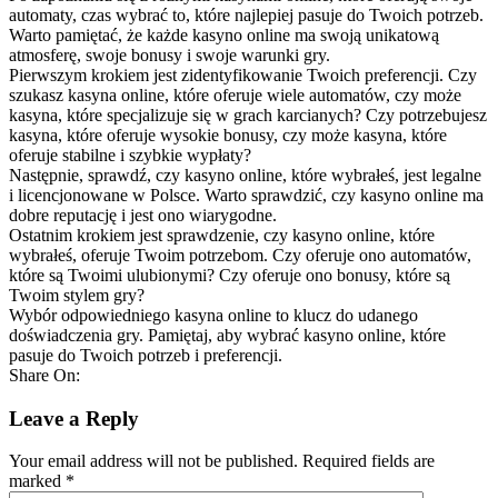
automaty, czas wybrać to, które najlepiej pasuje do Twoich potrzeb.
Warto pamiętać, że każde kasyno online ma swoją unikatową
atmosferę, swoje bonusy i swoje warunki gry.
Pierwszym krokiem jest zidentyfikowanie Twoich preferencji. Czy
szukasz kasyna online, które oferuje wiele automatów, czy może
kasyna, które specjalizuje się w grach karcianych? Czy potrzebujesz
kasyna, które oferuje wysokie bonusy, czy może kasyna, które
oferuje stabilne i szybkie wypłaty?
Następnie, sprawdź, czy kasyno online, które wybrałeś, jest legalne
i licencjonowane w Polsce. Warto sprawdzić, czy kasyno online ma
dobre reputację i jest ono wiarygodne.
Ostatnim krokiem jest sprawdzenie, czy kasyno online, które
wybrałeś, oferuje Twoim potrzebom. Czy oferuje ono automatów,
które są Twoimi ulubionymi? Czy oferuje ono bonusy, które są
Twoim stylem gry?
Wybór odpowiedniego kasyna online to klucz do udanego
doświadczenia gry. Pamiętaj, aby wybrać kasyno online, które
pasuje do Twoich potrzeb i preferencji.
Share On:
Leave a Reply
Your email address will not be published.
Required fields are
marked
*