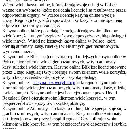
Wśród wielu kasyn online, które oferują swoje usługi w Polsce,
ważne jest wybrać te, które posiadają licencję i są regulowane przez
odpowiednie organy. W Polsce licencję kasyna online wydaje
Urząd Regulacji Gry, który sprawdza, czy kasyna online spełniają
odpowiednie normy i regulacje.
Kasyna online, które posiadają licencję, oferują swoim klientom
wiele korzyści, w tym bezpieczeństwo depozytów, szybką obsługę i
wiele innych. Wśród najlepszych kasyn online w Polsce, które
oferują automaty, kasy, ruletkę i wiele innych gier hazardowych,
wymienić można:
Kasyno online Blik – to jeden z najpopularniejszych kasyn online w
Polsce, które oferuje wiele gier hazardowych, w tym automaty,
kasy, ruletkę i wiele innych. Kasyno online Blik jest licencjonowane
przez Urząd Regulacji Gry i oferuje swoim klientom wiele korzyści,
w tym bezpieczeństwo depozytów i szybką obsługę.
Kasyno online –
kasyna bez weryfikacji
to kolejne kasyno online,
które oferuje wiele gier hazardowych, w tym automaty, kasy, ruletkę
i wiele innych. Kasyno online jest licencjonowane przez Urząd
Regulacji Gry i oferuje swoim klientom wiele korzyści, w tym
bezpieczeństwo depozytów i szybką obsługę.
Kasyno online Automaty – to kasyno online, które specjalizuje się w
grach hazardowych, w tym automatach. Kasyno online Automaty
jest licencjonowane przez Urząd Regulacji Gry i oferuje swoim
klientom wiele korzyści, w tym bezpieczeństwo depozytów i szybką