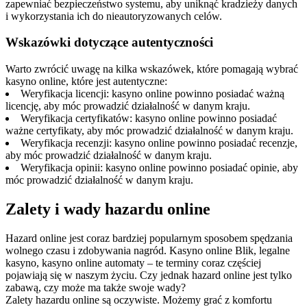
zapewniać bezpieczeństwo systemu, aby uniknąć kradzieży danych
i wykorzystania ich do nieautoryzowanych celów.
Wskazówki dotyczące autentyczności
Warto zwrócić uwagę na kilka wskazówek, które pomagają wybrać
kasyno online, które jest autentyczne:
Weryfikacja licencji: kasyno online powinno posiadać ważną
licencję, aby móc prowadzić działalność w danym kraju.
Weryfikacja certyfikatów: kasyno online powinno posiadać
ważne certyfikaty, aby móc prowadzić działalność w danym kraju.
Weryfikacja recenzji: kasyno online powinno posiadać recenzje,
aby móc prowadzić działalność w danym kraju.
Weryfikacja opinii: kasyno online powinno posiadać opinie, aby
móc prowadzić działalność w danym kraju.
Zalety i wady hazardu online
Hazard online jest coraz bardziej popularnym sposobem spędzania
wolnego czasu i zdobywania nagród. Kasyno online Blik, legalne
kasyno, kasyno online automaty – te terminy coraz częściej
pojawiają się w naszym życiu. Czy jednak hazard online jest tylko
zabawą, czy może ma także swoje wady?
Zalety hazardu online są oczywiste. Możemy grać z komfortu