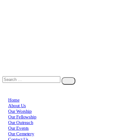
Home
About Us
Our Worship
Our Fellowship
Our Outreach
Our Events
Our Cemetery
Contact Us