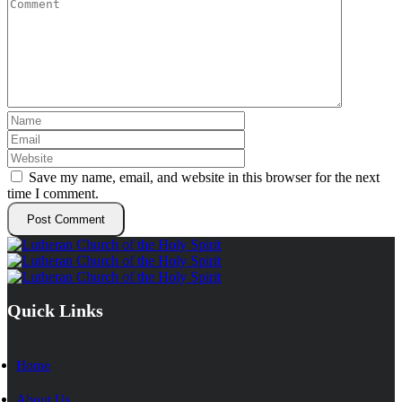
Save my name, email, and website in this browser for the next
time I comment.
Quick Links
Home
About Us