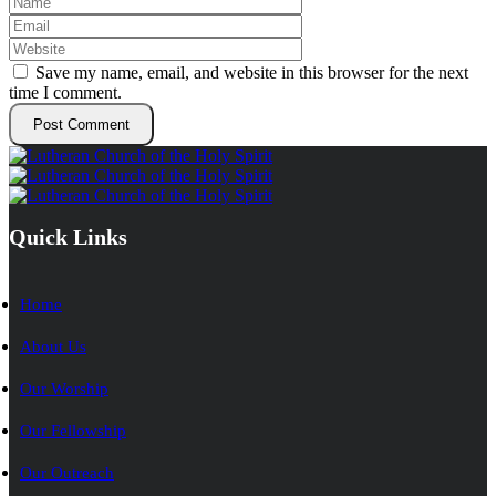
Save my name, email, and website in this browser for the next
time I comment.
Quick Links
Home
About Us
Our Worship
Our Fellowship
Our Outreach