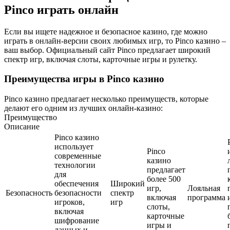
Pinco играть онлайн
Если вы ищете надежное и безопасное казино, где можно
играть в онлайн-версии своих любимых игр, то Pinco казино –
ваш выбор. Официальный сайт Pinco предлагает широкий
спектр игр, включая слоты, карточные игры и рулетку.
Преимущества игры в Pinco казино
Pinco казино предлагает несколько преимуществ, которые
делают его одним из лучших онлайн-казино:
Преимущество
Описание
Pinco казино
использует
Pinco
современные
казино
технологии
предлагает
для
более 500
обеспечения
Широкий
игр,
Лояльная
Безопасность
безопасности
спектр
включая
программа
игроков,
игр
слоты,
включая
карточные
шифрование
игры и
данных и