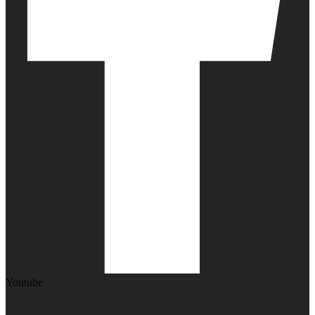
Youtube