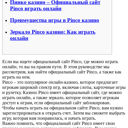
Пинко казино – Официальный сайт
Pinco играть онлайн
Преимущества игры в Pinco казино
Зеркало Pinco казино: Как играть
онлайн
Если вы ищете официальный сайт Pinco, где можно играть
онлайн, то вы на правом пути. В этом руководстве мы
рассмотрим, как найти официальный сайт Pinco, а также как
играть на нем.
Pinco – это популярное онлайн-казино, которое предлагает
игрокам широкий спектр игр, включая слоты, карточные игры
и рулетку. Казино Pinco имеет официальный сайт, где можно
играть онлайн, а также зеркало, которое позволяет игрокам
доступ к играм, если официальный сайт заблокирован.
Чтобы начать играть на официальном сайте Pinco, вам нужно
зарегистрироваться и открыть счет. Затем вы сможете выбрать
игру, которая вам понравилась, и начать играть.
Важно помнить, что официальный сайт Pinco имеет свои