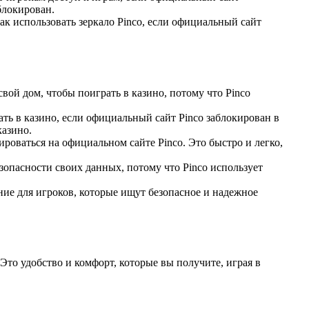
аблокирован.
ак использовать зеркало Pinco, если официальный сайт
вой дом, чтобы поиграть в казино, потому что Pinco
рать в казино, если официальный сайт Pinco заблокирован в
казино.
ироваться на официальном сайте Pinco. Это быстро и легко,
езопасности своих данных, потому что Pinco использует
ние для игроков, которые ищут безопасное и надежное
 Это удобство и комфорт, которые вы получите, играя в