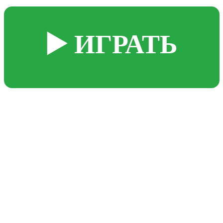
▶️ ИГРАТЬ