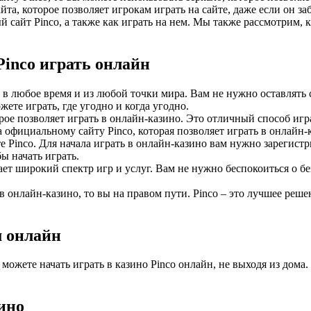
йта, которое позволяет игрокам играть на сайте, даже если он з
сайт Pinco, а также как играть на нем. Мы также рассмотрим, к
inco играть онлайн
 в любое время и из любой точки мира. Вам не нужно оставлять с
ете играть, где угодно и когда угодно.
торое позволяет играть в онлайн-казино. Это отличный способ иг
а официальному сайту Pinco, которая позволяет играть в онлайн-
е Pinco. Для начала играть в онлайн-казино вам нужно зарегистр
ы начать играть.
гает широкий спектр игр и услуг. Вам не нужно беспокоиться о б
в онлайн-казино, то вы на правом пути. Pinco – это лучшее реше
м онлайн
 можете начать играть в казино Pinco онлайн, не выходя из дома.
ино