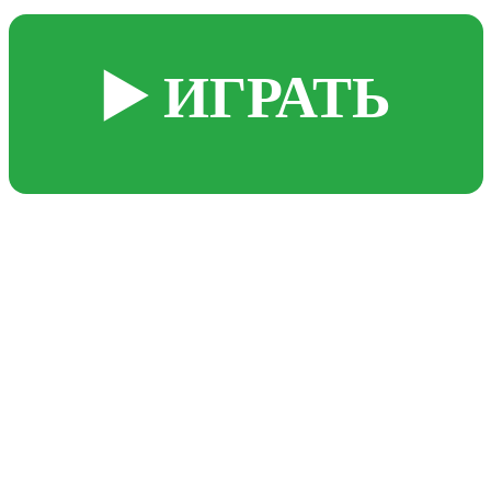
▶️ ИГРАТЬ