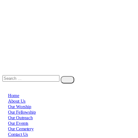
Home
About Us
Our Worship
Our Fellowship
Our Outreach
Our Events
Our Cemetery
Contact Us