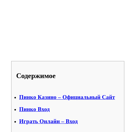
Содержимое
Пинко Казино – Официальный Сайт
Пинко Вход
Играть Онлайн – Вход