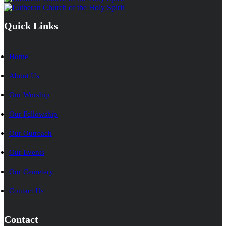
Quick Links
Home
About Us
Our Worship
Our Fellowship
Our Outreach
Our Events
Our Cemetery
Contact Us
Contact