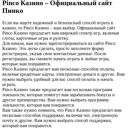
Pinco Казино – Официальный сайт
Пинко
Если вы ищете надежный и безопасный способ играть в
казино, то Pinco Казино – ваш выбор. Официальный сайт
Pinco Казино предлагает вам широкий спектр игр, включая
слоты, карточные игры и рулетку.
Для начала, вам нужно зарегистрироваться на сайте Pinco
Казино. Это легко сделать, просто заполните форму
регистрации, указав свои контактные данные. После
регистрации, вы сможете начать играть в любые игры,
которые вам понравятся.
Pinco Казино предлагает вам несколько способов оплаты,
включая кредитные карты, электронные деньги и другие. Вам
нужно выбрать удобный для вас способ оплаты и начать
играть.
Pinco Казино также предлагает вам несколько программ
лояльности, которые помогут вам зарабатывать бонусы и
другие преимущества. Вам нужно выбрать программу
лояльности, которая вам понравится.
Вам также нужно помнить, что Pinco Казино предлагает вам
несколько способов поддержки, включая чат, электронную
почту и другие. Вам нужно выбрать способ поддержки,
который вам понравится.