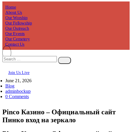
Home
About Us
Our Worship
Our Fellowship
Our Outreach
Our Events
Our Cemetery
Contact Us
Join Us Live
June 21, 2026
Blog
adminbockup
0 Comments
Pinco Казино – Официальный сайт
Пинко вход на зеркало