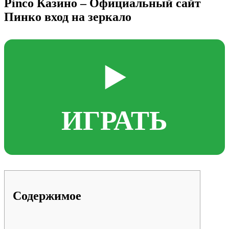
Pinco Казино – Официальный сайт
Пинко вход на зеркало
▶️
ИГРАТЬ
Содержимое