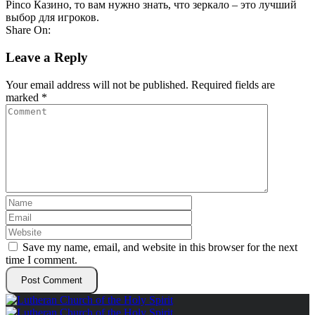
Pinco Казино, то вам нужно знать, что зеркало – это лучший
выбор для игроков.
Share On:
Leave a Reply
Your email address will not be published.
Required fields are
marked
*
Save my name, email, and website in this browser for the next
time I comment.