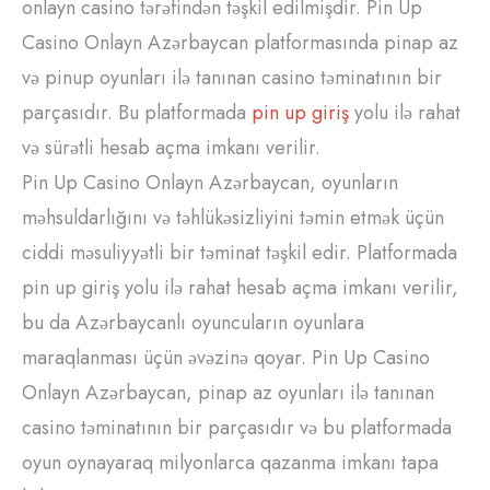
onlayn casino tərəfindən təşkil edilmişdir. Pin Up
Casino Onlayn Azərbaycan platformasında pinap az
və pinup oyunları ilə tanınan casino təminatının bir
parçasıdır. Bu platformada
pin up giriş
yolu ilə rahat
və sürətli hesab açma imkanı verilir.
Pin Up Casino Onlayn Azərbaycan, oyunların
məhsuldarlığını və təhlükəsizliyini təmin etmək üçün
ciddi məsuliyyətli bir təminat təşkil edir. Platformada
pin up giriş yolu ilə rahat hesab açma imkanı verilir,
bu da Azərbaycanlı oyuncuların oyunlara
maraqlanması üçün əvəzinə qoyar. Pin Up Casino
Onlayn Azərbaycan, pinap az oyunları ilə tanınan
casino təminatının bir parçasıdır və bu platformada
oyun oynayaraq milyonlarca qazanma imkanı tapa