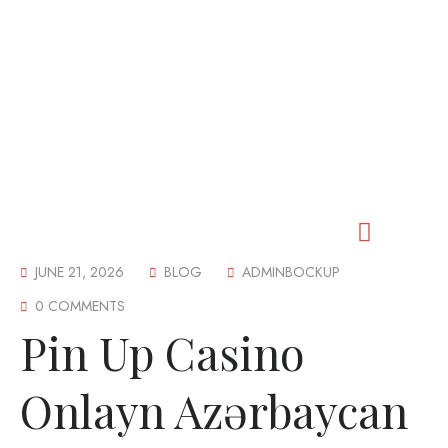
JUNE 21, 2026
BLOG
ADMINBOCKUP
Our Worship
Our Fellowship
Our Outreach
Our Events
Our Cemetery
Contact Us
0 COMMENTS
Pin Up Casino
Onlayn Azərbaycan