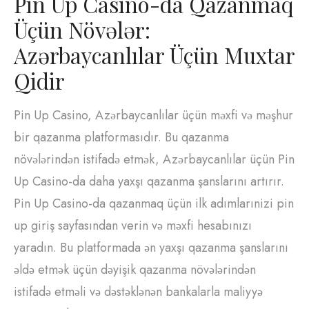
Pin Up Casino-da Qazanmaq
Üçün Növələr:
Azərbaycanlılar Üçün Muxtar
Qidir
Pin Up Casino, Azərbaycanlılar üçün məxfi və məşhur
bir qazanma platformasıdır. Bu qazanma
növələrindən istifadə etmək, Azərbaycanlılar üçün Pin
Up Casino-da daha yaxşı qazanma şanslarını artırır.
Pin Up Casino-da qazanmaq üçün ilk adımlarınizi pin
up giriş sayfasından verin və məxfi hesabınızı
yaradın. Bu platformada ən yaxşı qazanma şanslarını
əldə etmək üçün dəyişik qazanma növələrindən
istifadə etməli və dəstəklənən bankalarla maliyyə