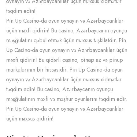
oynayın və Azərbaycanlılar üçün məxsus xidmətlər
təqdim edin!
Pin Up Casino-da oyun oynayın və Azərbaycanlılar
üçün məxfi qidirin! Bu casino, Azərbaycanın oyunçu
məşğulatını qəbul etmək üçün məxsus təşkilatdır. Pin
Up Casino-da oyun oynayın və Azərbaycanlılar üçün
məxfi qidirin! Bu qidərli casino, pinap az və pinup
markalarının bir hissəsidir. Pin Up Casino-da oyun
oynayın və Azərbaycanlılar üçün məxsus xidmətlər
təqdim edin! Bu casino, Azərbaycanın oyunçu
məşğulatının məxfi və məşhur oyunlarını təqdim edir.
Pin Up Casino-da oyun oynayın və Azərbaycanlılar
üçün məxsus qidirin!