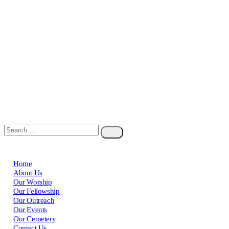
Home
About Us
Our Worship
Our Fellowship
Our Outreach
Our Events
Our Cemetery
Contact Us