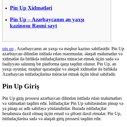
Pin Up Xidmətləri
Pin Up – Azərbaycanın ən yaxşı
kazinosu Rəsmi sayt
pin up
, Azərbaycanın ən yaxşı və məşhur kazino səhifəsidir. Pin Up
azərbaycan dilindən istifadə edən məzmunlar, əlaqəli məlumatlar və
xidmətlər ilə birlikdə istifadəçilərinə müraciət etmək üçün sadə və
fəaliyyətə salınmış bir platforma qarşı təqdim olunur. Pin Up, ən
yaxşı oyunlar, məşhur qazanıqlar və əlaqəli xidmətlər ilə birlikdə
Azərbaycan istifadəçilərinə müraciət etmək üçün ideal səhifədir.
Pin Up Giriş
Pin Up giriş prossesi azərbaycan dilindən istifadə edən məlumatları
və xidmətləri təqdim edir. İstifadəçilər Pin Up səhifəsindən pinup və
ya pinap az adlı səhifəyə yönləndirilər. Burada istifadəçilər
hesabınıza daxil olmaq üçün email və şifrəni daxil etmələr. Pin Up,
istifadəçilərinə sadə və əlaqəli giriş prossesi təqdim edir.