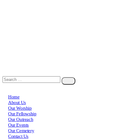
Home
About Us
Our Worship
Our Fellowship
Our Outreach
Our Events
Our Cemetery
Contact Us