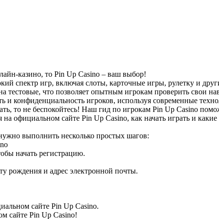
айн-казино, то Pin Up Casino – ваш выбор!
ий спектр игр, включая слоты, карточные игры, рулетку и друг
 на тестовые, что позволяет опытным игрокам проверить свои н
сть и конфиденциальность игроков, используя современные тех
ачать, то не беспокойтесь! Наш гид по игрокам Pin Up Casino пом
 на официальном сайте Pin Up Casino, как начать играть и какие
 нужно выполнить несколько простых шагов:
ino
тобы начать регистрацию.
ту рождения и адрес электронной почты.
иальном сайте Pin Up Casino.
м сайте Pin Up Casino!