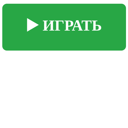
▶️ ИГРАТЬ