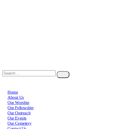
Home
About Us
Our Worship
Our Fellowship
Our Outreach
Our Events
Our Cemetery
Contact Us