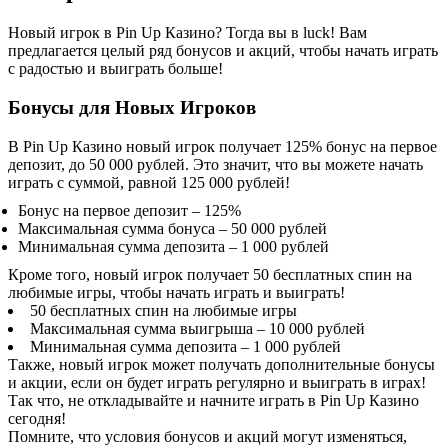
Новый игрок в Pin Up Казино? Тогда вы в luck! Вам
предлагается целый ряд бонусов и акций, чтобы начать играть
с радостью и выиграть больше!
Бонусы для Новых Игроков
В Pin Up Казино новый игрок получает 125% бонус на первое
депозит, до 50 000 рублей. Это значит, что вы можете начать
играть с суммой, равной 125 000 рублей!
Бонус на первое депозит – 125%
Максимальная сумма бонуса – 50 000 рублей
Минимальная сумма депозита – 1 000 рублей
Кроме того, новый игрок получает 50 бесплатных спин на
любимые игры, чтобы начать играть и выиграть!
50 бесплатных спин на любимые игры
Максимальная сумма выигрыша – 10 000 рублей
Минимальная сумма депозита – 1 000 рублей
Также, новый игрок может получать дополнительные бонусы
и акции, если он будет играть регулярно и выиграть в играх!
Так что, не откладывайте и начните играть в Pin Up Казино
сегодня!
Помните, что условия бонусов и акций могут изменяться,