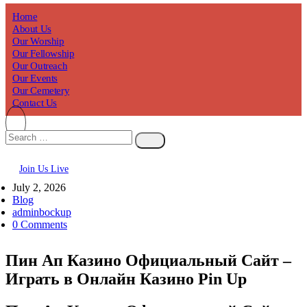
Home
About Us
Our Worship
Our Fellowship
Our Outreach
Our Events
Our Cemetery
Contact Us
Join Us Live
July 2, 2026
Blog
adminbockup
0 Comments
Пин Ап Казино Официальный Сайт –
Играть в Онлайн Казино Pin Up