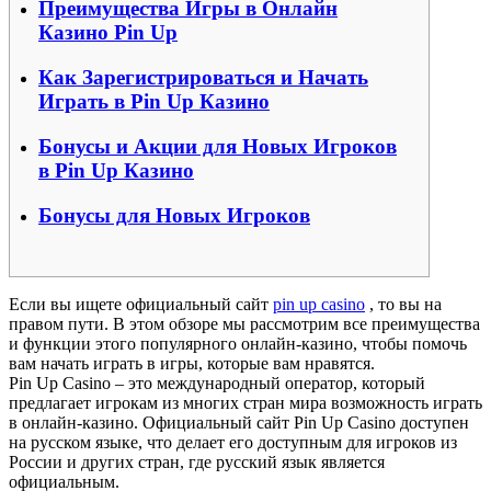
Преимущества Игры в Онлайн
Казино Pin Up
Как Зарегистрироваться и Начать
Играть в Pin Up Казино
Бонусы и Акции для Новых Игроков
в Pin Up Казино
Бонусы для Новых Игроков
Если вы ищете официальный сайт
pin up casino
, то вы на
правом пути. В этом обзоре мы рассмотрим все преимущества
и функции этого популярного онлайн-казино, чтобы помочь
вам начать играть в игры, которые вам нравятся.
Pin Up Casino – это международный оператор, который
предлагает игрокам из многих стран мира возможность играть
в онлайн-казино. Официальный сайт Pin Up Casino доступен
на русском языке, что делает его доступным для игроков из
России и других стран, где русский язык является
официальным.