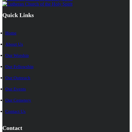
Quick Links
Home
About Us
Our Worship
Our Fellowship
Our Outreach
Our Events
Our Cemetery
Contact Us
Contact