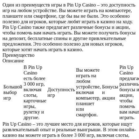
Один из преимуществ игры в Pin Up Casino – это доступность
игр на любом устройстве. Вы можете играть на компьютере,
планшете или смартфоне, где бы вы не были. Это особенно
полезно для игроков, которые любят играть в казино на ходу.
Pin Up Casino также предлагает различные бонусы и акции,
чтобы помочь вам начать играть. Вы можете получить бонусы
на депозит, бесплатные спины и другие привлекательные
предложения. Это особенно полезно для новых игроков,
которые хотят начать играть в казино.
Преимущество
Описание
В Pin Up
Pin Up
Вы можете
Casino
Casino
играть на
есть более
предлага
любом
3 000 игр,
различн
Большой
устройстве,
Бонусы
включая
Доступность
бонусы 
выбор
включая
и
слоты,
игр
акции,
игр
компьютер,
акции
карточные
чтобы
планшет
игры,
помочь
или
рулетку и
вам нача
смартфон.
другие.
играть.
Pin Up Casino – это лучшее место для игроков, которые ищут
развлекательный опыт и реальные выигрыши. В этом онлайн-
казино вы можете играть в более 3 000 игр, включая слоты,