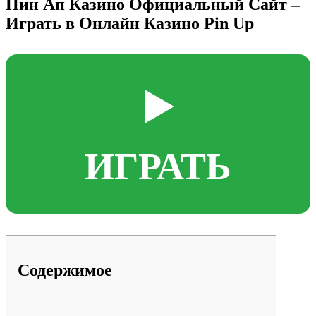
Пин Ап Казино Официальный Сайт –
Играть в Онлайн Казино Pin Up
▶️
ИГРАТЬ
Содержимое