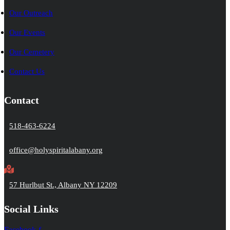
Our Outreach
Our Events
Our Cemetery
Contact Us
Contact
518-463-6224
office@holyspiritalabany.org
57 Hurlbut St., Albany NY 12209
Social Links
Facebook-f