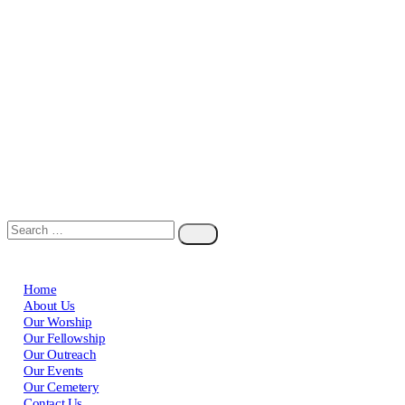
Home
About Us
Our Worship
Our Fellowship
Our Outreach
Our Events
Our Cemetery
Contact Us