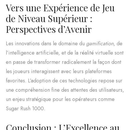
Vers une Expérience de Jeu
de Niveau Supérieur :
Perspectives d’Avenir
Les innovations dans le domaine du
gamification
, de
l’intelligence artificielle, et de la réalité virtuelle sont
en passe de transformer radicalement la façon dont
les joueurs interagissent avec leurs plateformes
favorites. L’adoption de ces technologies repose sur
une compréhension fine des attentes des utilisateurs,
un enjeu stratégique pour les opérateurs comme
Sugar Rush 1000.
Conclusion : L’Excellence au