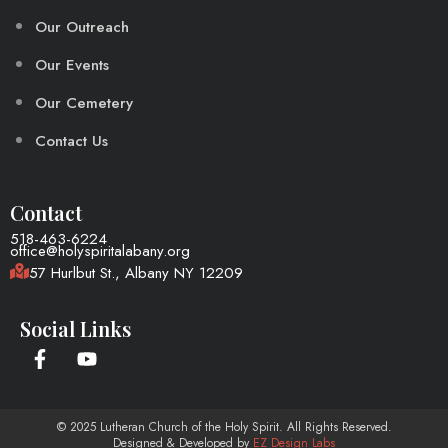
Our Outreach
Our Events
Our Cemetery
Contact Us
Contact
518-463-6224
office@holyspiritalabany.org
57 Hurlbut St., Albany NY 12209
Social Links
© 2025 Lutheran Church of the Holy Spirit. All Rights Reserved.
Designed & Developed by
EZ Design Labs