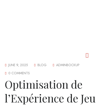
JUNE 9, 2025
BLOG
ADMINBOCKUP
Our Worship
Our Fellowship
Our Outreach
Our Events
Our Cemetery
Contact Us
0 COMMENTS
Optimisation de
l’Expérience de Jeu