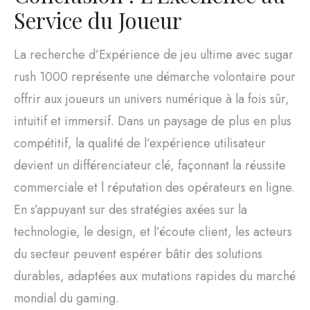
Service du Joueur
La recherche d’Expérience de jeu ultime avec sugar
rush 1000 représente une démarche volontaire pour
offrir aux joueurs un univers numérique à la fois sûr,
intuitif et immersif. Dans un paysage de plus en plus
compétitif, la qualité de l’expérience utilisateur
devient un différenciateur clé, façonnant la réussite
commerciale et l réputation des opérateurs en ligne.
En s’appuyant sur des stratégies axées sur la
technologie, le design, et l’écoute client, les acteurs
du secteur peuvent espérer bâtir des solutions
durables, adaptées aux mutations rapides du marché
mondial du gaming.