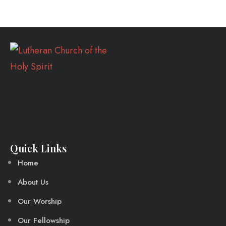
Quick Links
Home
About Us
Our Worship
Our Fellowship