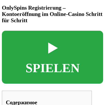
OnlySpins Registrierung –
Kontoeröffnung im Online-Casino Schritt
für Schritt
▶️
SPIELEN
Содержимое