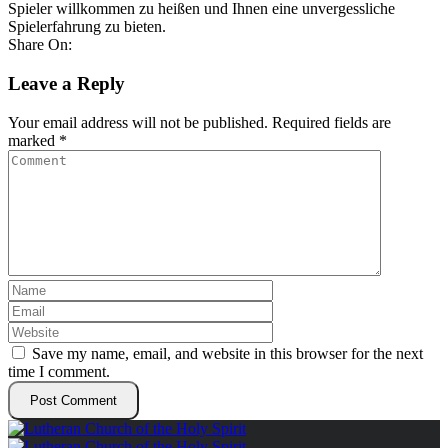
Spieler willkommen zu heißen und Ihnen eine unvergessliche
Spielerfahrung zu bieten.
Share On:
Leave a Reply
Your email address will not be published.
Required fields are
marked
*
Save my name, email, and website in this browser for the next
time I comment.