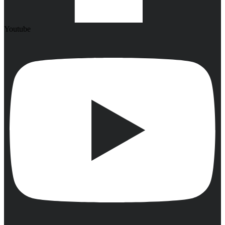
Youtube