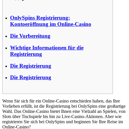
OnlySpins Registrierung:
Kontoeröffnung im Online-Casino
Die Vorbereitung
Wichtige Informationen für die
Registrierung
Die Registrierung
Die Registrierung
Wenn Sie sich für ein Online-Casino entschieden haben, das Ihre
Vorlieben erfüllt, ist die Registrierung bei OnlySpins eine großartige
Wahl. Das Online-Casino bietet Ihnen eine Vielzahl an Spielen, von
Slots über Tischspiele bis hin zu Live-Casino-Aktionen. Aber wie
registrieren Sie sich bei OnlySpins und beginnen Sie Ihre Reise im
Online-Casino?