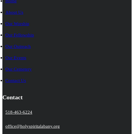
Home
About Us
Our Worship
Our Fellowship
Our Outreach
Our Events
Our Cemetery
Contact Us
Contact
518-463-6224
office@holyspiritalabany.org