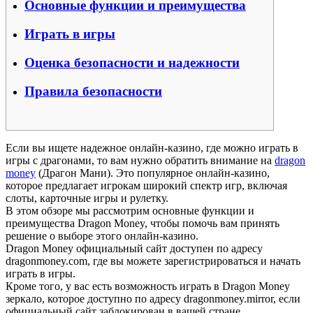
Основные функции и преимущества
Играть в игры
Оценка безопасности и надежности
Правила безопасности
Если вы ищете надежное онлайн-казино, где можно играть в
игры с драгонами, то вам нужно обратить внимание на
dragon
money
(Драгон Мани). Это популярное онлайн-казино,
которое предлагает игрокам широкий спектр игр, включая
слоты, карточные игры и рулетку.
В этом обзоре мы рассмотрим основные функции и
преимущества Dragon Money, чтобы помочь вам принять
решение о выборе этого онлайн-казино.
Dragon Money официальный сайт доступен по адресу
dragonmoney.com, где вы можете зарегистрироваться и начать
играть в игры.
Кроме того, у вас есть возможность играть в Dragon Money
зеркало, которое доступно по адресу dragonmoney.mirror, если
официальный сайт заблокирован в вашей стране.