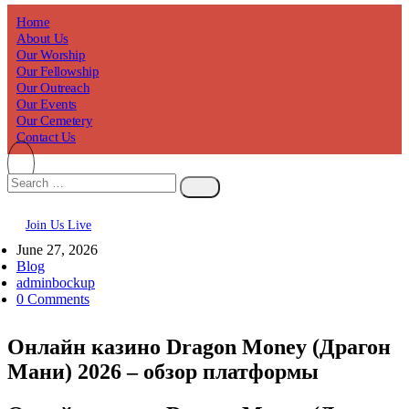
Home
About Us
Our Worship
Our Fellowship
Our Outreach
Our Events
Our Cemetery
Contact Us
Join Us Live
June 27, 2026
Blog
adminbockup
0 Comments
Онлайн казино Dragon Money (Драгон
Мани) 2026 – обзор платформы