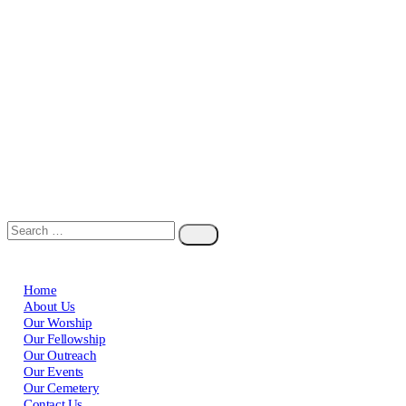
Home
About Us
Our Worship
Our Fellowship
Our Outreach
Our Events
Our Cemetery
Contact Us