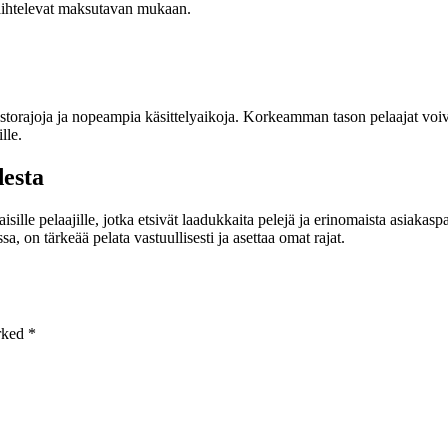
vaihtelevat maksutavan mukaan.
 nostorajoja ja nopeampia käsittelyaikoja. Korkeamman tason pelaajat v
lle.
desta
ille pelaajille, jotka etsivät laadukkaita pelejä ja erinomaista asiakaspa
a, on tärkeää pelata vastuullisesti ja asettaa omat rajat.
arked
*