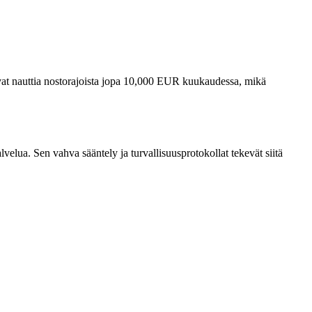
oivat nauttia nostorajoista jopa 10,000 EUR kuukaudessa, mikä
lvelua. Sen vahva sääntely ja turvallisuusprotokollat tekevät siitä