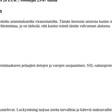
s 20 EUR | Nostoajat 23-47 tuntia
n
kittu asianmukaisilta viranomaisilta. Tämän lisenssin ansiosta kasino n
litoimintaa, ja on tärkeää, että kasino toimii tämän valvonnan alaisena.
rmistaakseen pelaajien tietojen ja varojen suojaamisen. SSL-salausproto
astelevat. Luckymining tarjoaa useita turvallisia ja käteviä maksuvaihtoe