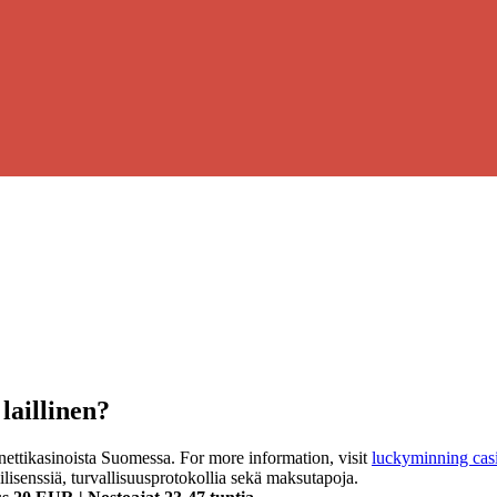
laillinen?
ettikasinoista Suomessa. For more information, visit
luckyminning cas
lisenssiä, turvallisuusprotokollia sekä maksutapoja.