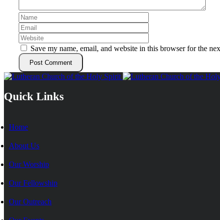
Save my name, email, and website in this browser for the ne
Quick Links
Home
About Us
Our Worship
Our Fellowship
Our Outreach