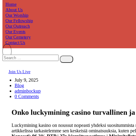
Home
About Us
Our Worship
Our Fellowship
Our Outreach
Our Events
Our Cemetery
Contact Us
Join Us Live
July 9, 2025
Blog
adminbockup
0 Comments
Onko luckymining casino turvallinen ja 
Luckymining kasino on noussut nopeasti yhdeksi suositummista n
artikkelissa tarkastelemme sen keskeisiä ominaisuuksia, kuten peli