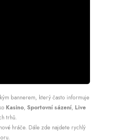
elkým bannerem, který často informuje
ako
Kasino
,
Sportovní sázení
,
Live
h trhů.
 nové hráče. Dále zde najdete rychlý
oru.