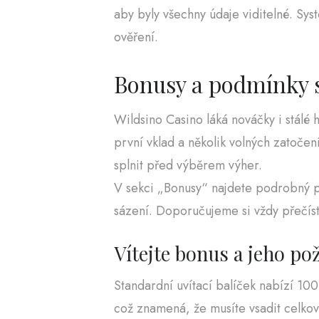
aby byly všechny údaje viditelné. Sy
ověření.
Bonusy a podmínky 
Wildsino Casino láká nováčky i stálé 
první vklad a několik volných zatoč
splnit před výběrem výher.
V sekci „Bonusy“ najdete podrobný po
sázení. Doporučujeme si vždy přečís
Vítejte bonus a jeho po
Standardní uvítací balíček nabízí 10
což znamená, že musíte vsadit celko