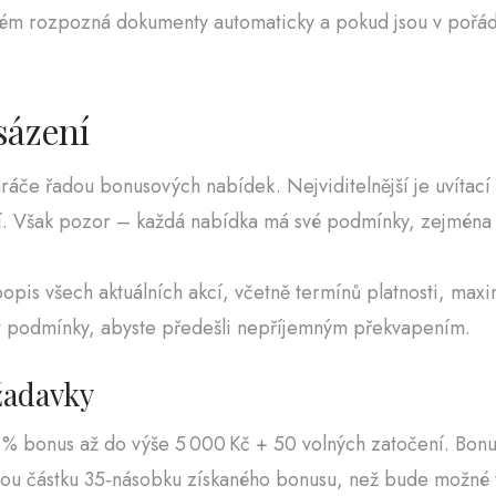
stém rozpozná dokumenty automaticky a pokud jsou v pořád
sázení
hráče řadou bonusových nabídek. Nejviditelnější je uvítac
ení. Však pozor – každá nabídka má své podmínky, zejmén
pis všech aktuálních akcí, včetně termínů platnosti, max
t podmínky, abyste předešli nepříjemným překvapením.
žadavky
0 % bonus až do výše 5 000 Kč + 50 volných zatočení. Bon
vou částku 35‑násobku získaného bonusu, než bude možné 