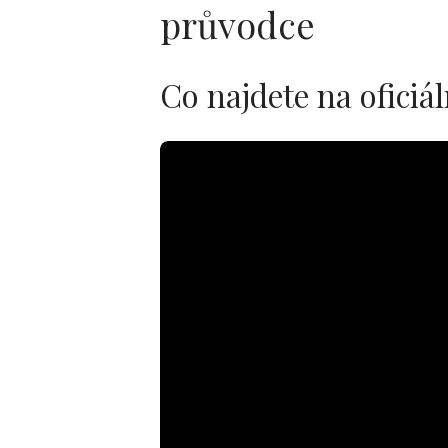
průvodce
Co najdete na ofici