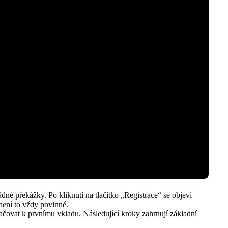
dné překážky. Po kliknutí na tlačítko „Registrace“ se objeví
 není to vždy povinné.
ačovat k prvnímu vkladu. Následující kroky zahrnují základní