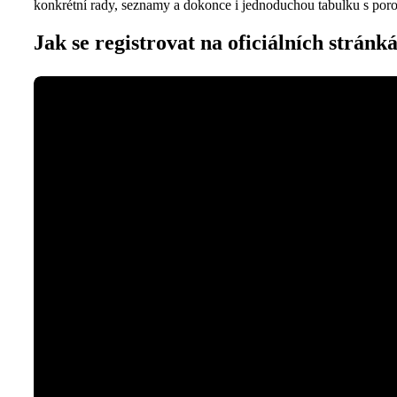
konkrétní rady, seznamy a dokonce i jednoduchou tabulku s por
Jak se registrovat na oficiálních strán