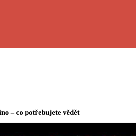
no – co potřebujete vědět