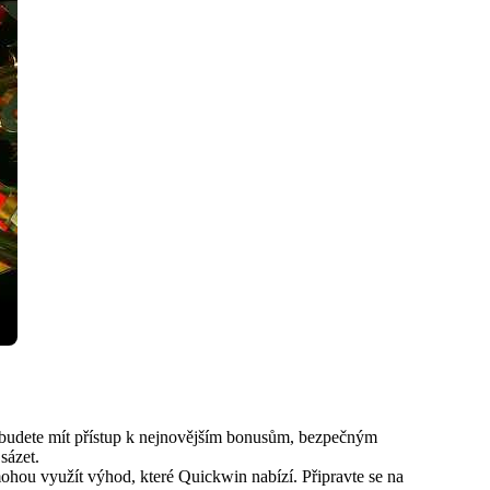
e budete mít přístup k nejnovějším bonusům, bezpečným
sázet.
ohou využít výhod, které Quickwin nabízí. Připravte se na