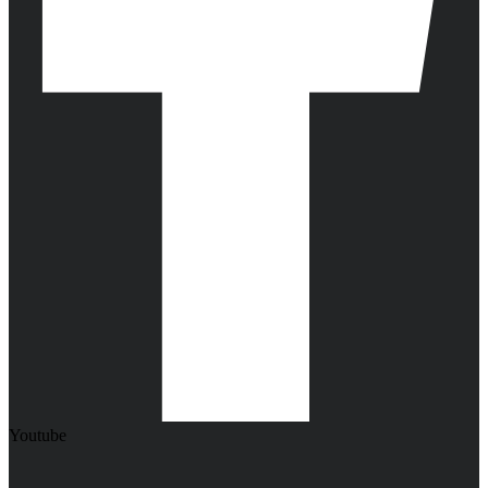
Youtube