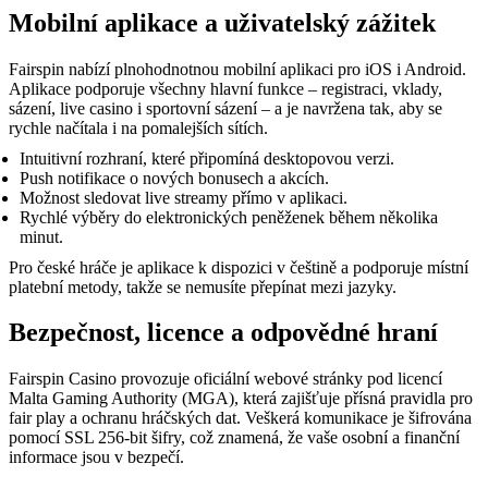
Mobilní aplikace a uživatelský zážitek
Fairspin nabízí plnohodnotnou mobilní aplikaci pro iOS i Android.
Aplikace podporuje všechny hlavní funkce – registraci, vklady,
sázení, live casino i sportovní sázení – a je navržena tak, aby se
rychle načítala i na pomalejších sítích.
Intuitivní rozhraní, které připomíná desktopovou verzi.
Push notifikace o nových bonusech a akcích.
Možnost sledovat live streamy přímo v aplikaci.
Rychlé výběry do elektronických peněženek během několika
minut.
Pro české hráče je aplikace k dispozici v češtině a podporuje místní
platební metody, takže se nemusíte přepínat mezi jazyky.
Bezpečnost, licence a odpovědné hraní
Fairspin Casino provozuje oficiální webové stránky pod licencí
Malta Gaming Authority (MGA), která zajišťuje přísná pravidla pro
fair play a ochranu hráčských dat. Veškerá komunikace je šifrována
pomocí SSL 256‑bit šifry, což znamená, že vaše osobní a finanční
informace jsou v bezpečí.