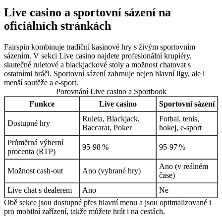
Live casino a sportovní sázení na
oficiálních stránkách
Fairspin kombinuje tradiční kasinové hry s živým sportovním
sázením. V sekci Live casino najdete profesionální krupiéry,
skutečné ruletové a blackjackové stoly a možnost chatovat s
ostatními hráči. Sportovní sázení zahrnuje nejen hlavní ligy, ale i
menší soutěže a e‑sport.
Porovnání Live casino a Sportbook
Funkce
Live casino
Sportovní sázení
Ruleta, Blackjack,
Fotbal, tenis,
Dostupné hry
Baccarat, Poker
hokej, e‑sport
Průměrná výherní
95‑98 %
95‑97 %
procenta (RTP)
Ano (v reálném
Možnost cash‑out
Ano (vybrané hry)
čase)
Live chat s dealerem
Ano
Ne
Obě sekce jsou dostupné přes hlavní menu a jsou optimalizované i
pro mobilní zařízení, takže můžete hrát i na cestách.