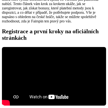
nabízí. Tento článek vám krok za krokem ukáže, jak se
zaregistrovat, jak získat bonusy, které platební metody jsou k
dispozici, a co dělat v případě, že potřebujete podporu. Vše je
napsáno s ohledem na české hráče, takže se můžete spolehlivě
rozhodnout, zda je Fairspin ten pravý pro vás.
Registrace a první kroky na oficiálních
stránkách