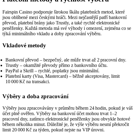
Fairspin Casino podporuje širokou škálu platebních metod, které
jsou oblíbené mezi českými hráči. Mezi nejčastější patří bankovní
převod, platební brány jako Trustly, a také rychlé elektronické
peněženky. Každá metoda má své výhody i omezení, zejména co se
týká minimálního vkladu a doby zpracování výběru.
Vkladové metody
Bankovní převod – bezpečný, ale může trvat až 2 pracovní dny.
Trustly – okamžité převody přímo z bankovního účtu.
PayPal a Skrill – rychlé, poplatky jsou minimální.
Platební karty (Visa, Mastercard) – běžně akceptovány, limit
10 000 Kč na transakci.
Výběry a doba zpracování
Výběry jsou zpracovávány v průměru během 24 hodin, pokud je váš
účet plně ověřen. Výběry na bankovní účet mohou trvat 1–2
pracovní dny, zatímco elektronické peněženky jsou obvykle hotové
během několika minut. Důležité je, že výše výběru nesmí překročit
limit 20 000 Kč za týden, pokud nejste na VIP úrovni.