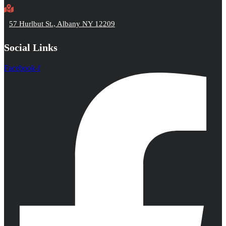
57 Hurlbut St., Albany NY 12209
Social Links
Facebook-f