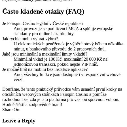
Často kladené otázky (FAQ)
Je Fairspin Casino legální v České republice?
Ano, provozuje se pod licencí MGA a splňuje evropské
standardy pro online hazardní hry.
Jak rychle mohu vybrat výhru?
U elektronických peněženek je výběr hotový během několika
minut, u bankovního převodu do 2 pracovních dnů.
Jaké jsou minimální a maximální limity vkladů?
Minimální vklad je 100 Kč, maximální 20 000 Kč na
jednorázovou transakci, pokud nejste VIP hráč.
Je možné hrát na mobilu bez instalace aplikace?
Ano, všechny funkce jsou dostupné i v responzivní webové
verzi.
Doufáme, že tento praktický průvodce vám usnadní první kroky na
oficiálních webových stránkách Fairspin Casino a pomůže
rozhodnout se, zda je tato platforma pro vás tou správnou volbou.
Hodně štěstí a zodpovědné hraní!
Share On:
Leave a Reply