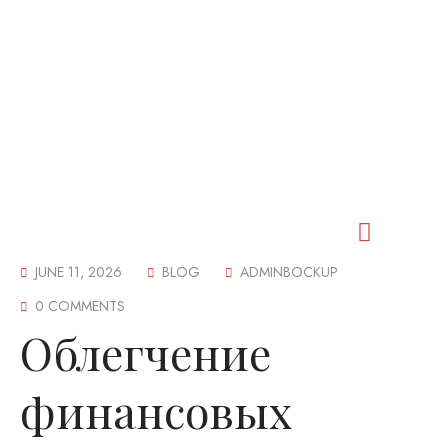
JUNE 11, 2026
BLOG
ADMINBOCKUP
Our Worship
Our Fellowship
Our Outreach
Our Events
Our Cemetery
Contact Us
0 COMMENTS
Облегчение
финансовых