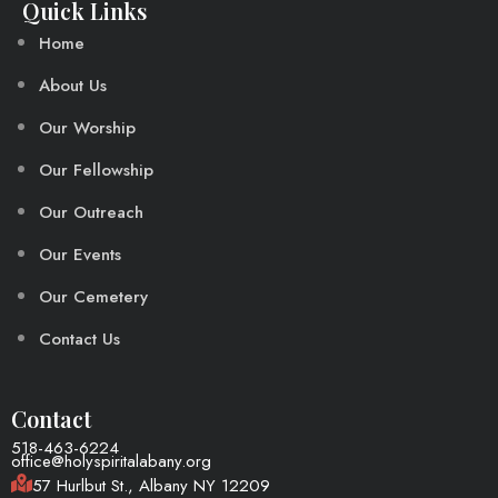
Quick Links
Home
About Us
Our Worship
Our Fellowship
Our Outreach
Our Events
Our Cemetery
Contact Us
Contact
518-463-6224
office@holyspiritalabany.org
57 Hurlbut St., Albany NY 12209