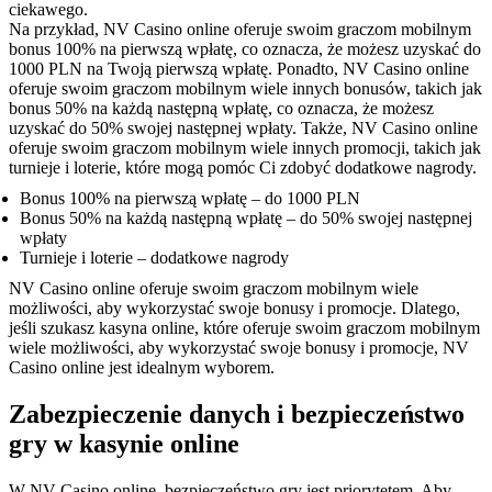
ciekawego.
Na przykład, NV Casino online oferuje swoim graczom mobilnym
bonus 100% na pierwszą wpłatę, co oznacza, że możesz uzyskać do
1000 PLN na Twoją pierwszą wpłatę. Ponadto, NV Casino online
oferuje swoim graczom mobilnym wiele innych bonusów, takich jak
bonus 50% na każdą następną wpłatę, co oznacza, że możesz
uzyskać do 50% swojej następnej wpłaty. Także, NV Casino online
oferuje swoim graczom mobilnym wiele innych promocji, takich jak
turnieje i loterie, które mogą pomóc Ci zdobyć dodatkowe nagrody.
Bonus 100% na pierwszą wpłatę – do 1000 PLN
Bonus 50% na każdą następną wpłatę – do 50% swojej następnej
wpłaty
Turnieje i loterie – dodatkowe nagrody
NV Casino online oferuje swoim graczom mobilnym wiele
możliwości, aby wykorzystać swoje bonusy i promocje. Dlatego,
jeśli szukasz kasyna online, które oferuje swoim graczom mobilnym
wiele możliwości, aby wykorzystać swoje bonusy i promocje, NV
Casino online jest idealnym wyborem.
Zabezpieczenie danych i bezpieczeństwo
gry w kasynie online
W NV Casino online, bezpieczeństwo gry jest priorytetem. Aby