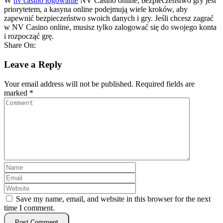
W
nv casino logowanie
NV Casino online, bezpieczeństwo gry jest
priorytetem, a kasyna online podejmują wiele kroków, aby
zapewnić bezpieczeństwo swoich danych i gry. Jeśli chcesz zagrać
w NV Casino online, musisz tylko zalogować się do swojego konta
i rozpocząć grę.
Share On:
Leave a Reply
Your email address will not be published.
Required fields are
marked
*
Save my name, email, and website in this browser for the next
time I comment.