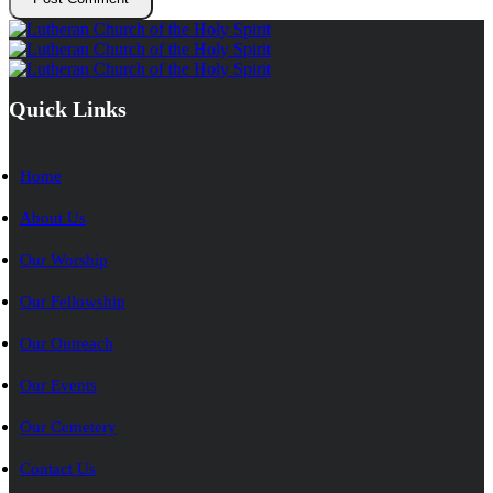
Quick Links
Home
About Us
Our Worship
Our Fellowship
Our Outreach
Our Events
Our Cemetery
Contact Us