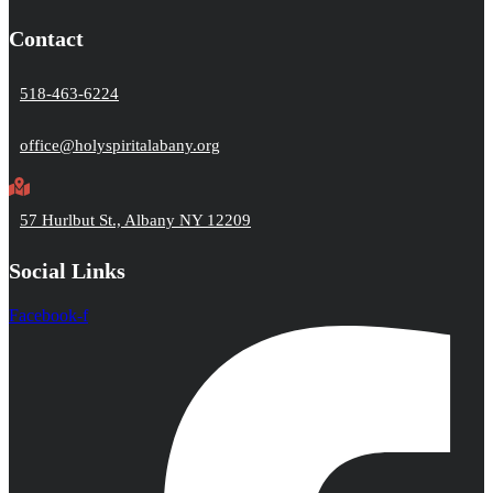
Contact
518-463-6224
office@holyspiritalabany.org
57 Hurlbut St., Albany NY 12209
Social Links
Facebook-f