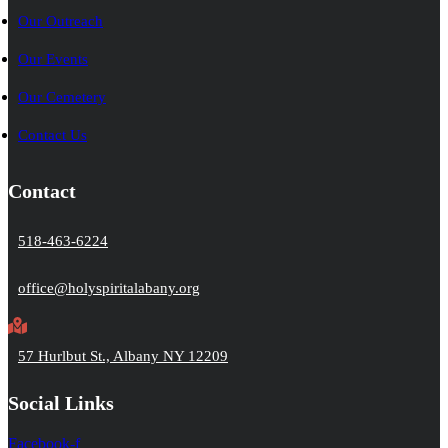
Our Outreach
Our Events
Our Cemetery
Contact Us
Contact
518-463-6224
office@holyspiritalabany.org
57 Hurlbut St., Albany NY 12209
Social Links
Facebook-f