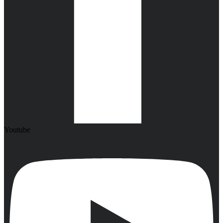
Youtube