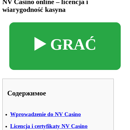
NV Casino online – licencja i
wiarygodność kasyna
▶️ GRAĆ
Содержимое
Wprowadzenie do NV Casino
Licencja i certyfikaty NV Casino