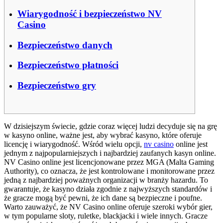
Wiarygodność i bezpieczeństwo NV
Casino
Bezpieczeństwo danych
Bezpieczeństwo płatności
Bezpieczeństwo gry
W dzisiejszym świecie, gdzie coraz więcej ludzi decyduje się na grę
w kasyno online, ważne jest, aby wybrać kasyno, które oferuje
licencję i wiarygodność. Wśród wielu opcji,
nv casino
online jest
jednym z najpopularniejszych i najbardziej zaufanych kasyn online.
NV Casino online jest licencjonowane przez MGA (Malta Gaming
Authority), co oznacza, że jest kontrolowane i monitorowane przez
jedną z najbardziej poważnych organizacji w branży hazardu. To
gwarantuje, że kasyno działa zgodnie z najwyższych standardów i
że gracze mogą być pewni, że ich dane są bezpieczne i poufne.
Warto zauważyć, że NV Casino online oferuje szeroki wybór gier,
w tym popularne sloty, ruletke, blackjacki i wiele innych. Gracze