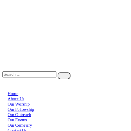
Home
About Us
Our Worship
Our Fellowship
Our Outreach
Our Events
Our Cemetery
Contact Us