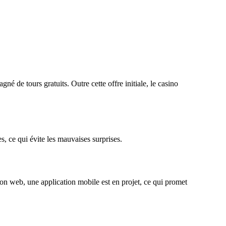
.
 de tours gratuits. Outre cette offre initiale, le casino
s, ce qui évite les mauvaises surprises.
tion web, une application mobile est en projet, ce qui promet