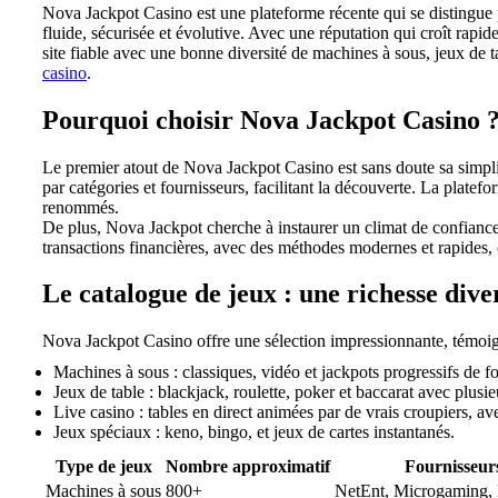
Nova Jackpot Casino est une plateforme récente qui se distingue p
fluide, sécurisée et évolutive. Avec une réputation qui croît rapid
site fiable avec une bonne diversité de machines à sous, jeux de t
casino
.
Pourquoi choisir Nova Jackpot Casino 
Le premier atout de Nova Jackpot Casino est sans doute sa simplicit
par catégories et fournisseurs, facilitant la découverte. La plate
renommés.
De plus, Nova Jackpot cherche à instaurer un climat de confiance 
transactions financières, avec des méthodes modernes et rapides, ce
Le catalogue de jeux : une richesse diver
Nova Jackpot Casino offre une sélection impressionnante, témoigna
Machines à sous : classiques, vidéo et jackpots progressifs d
Jeux de table : blackjack, roulette, poker et baccarat avec plusie
Live casino : tables en direct animées par de vrais croupiers, 
Jeux spéciaux : keno, bingo, et jeux de cartes instantanés.
Type de jeux
Nombre approximatif
Fournisseurs
Machines à sous
800+
NetEnt, Microgaming, 