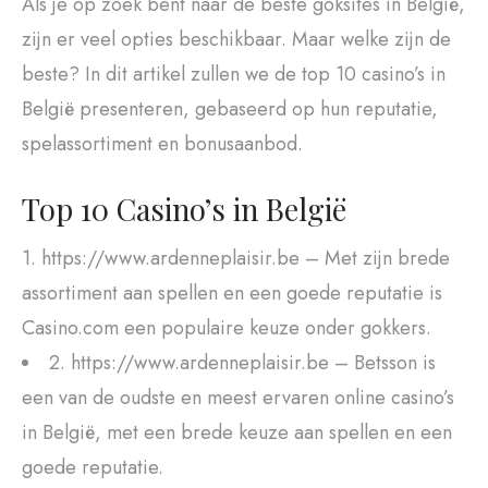
Als je op zoek bent naar de beste goksites in België,
zijn er veel opties beschikbaar. Maar welke zijn de
beste? In dit artikel zullen we de top 10 casino’s in
België presenteren, gebaseerd op hun reputatie,
spelassortiment en bonusaanbod.
Top 10 Casino’s in België
1. https://www.ardenneplaisir.be – Met zijn brede
assortiment aan spellen en een goede reputatie is
Casino.com een populaire keuze onder gokkers.
2. https://www.ardenneplaisir.be – Betsson is
een van de oudste en meest ervaren online casino’s
in België, met een brede keuze aan spellen en een
goede reputatie.