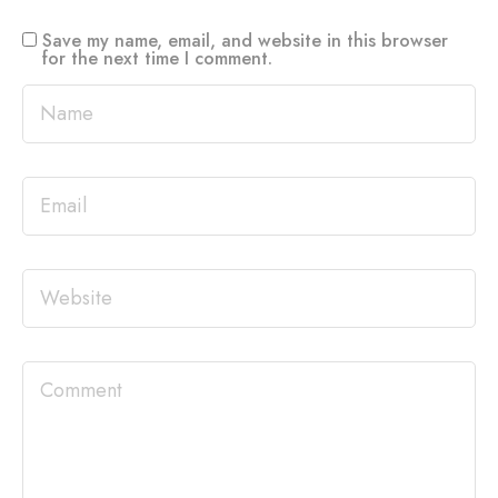
Save my name, email, and website in this browser
for the next time I comment.