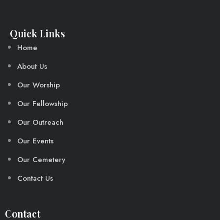
Quick Links
Home
About Us
Our Worship
Our Fellowship
Our Outreach
Our Events
Our Cemetery
Contact Us
Contact