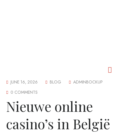
JUNE 16, 2026
BLOG
ADMINBOCKUP
Our Worship
Our Fellowship
Our Outreach
Our Events
Our Cemetery
Contact Us
0 COMMENTS
Nieuwe online
casino’s in België