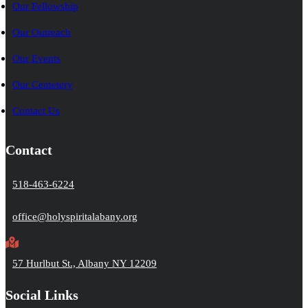
Our Fellowship
Our Outreach
Our Events
Our Cemetery
Contact Us
Contact
518-463-6224
office@holyspiritalabany.org
57 Hurlbut St., Albany NY 12209
Social Links