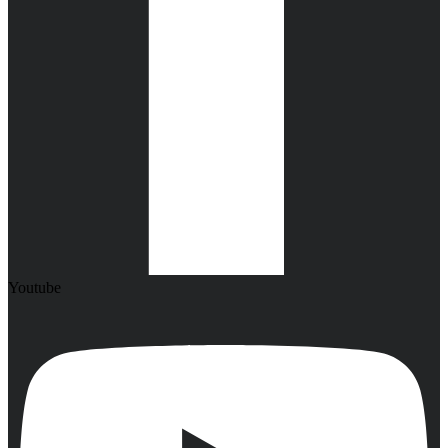
Youtube