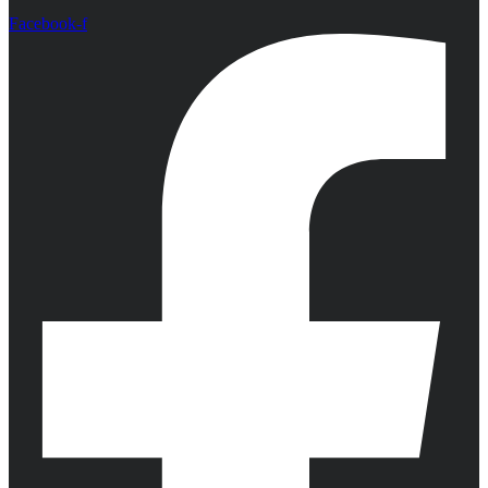
Facebook-f