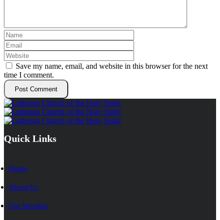
Save my name, email, and website in this browser for the next
time I comment.
Quick Links
Home
About Us
Our Worship