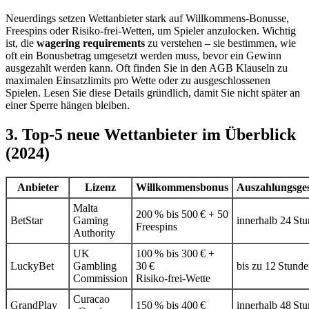
Neuerdings setzen Wettanbieter stark auf Willkommens‑Bonusse,
Freespins oder Risiko‑frei‑Wetten, um Spieler anzulocken. Wichtig
ist, die
wagering requirements
zu verstehen – sie bestimmen, wie
oft ein Bonusbetrag umgesetzt werden muss, bevor ein Gewinn
ausgezahlt werden kann. Oft finden Sie in den AGB Klauseln zu
maximalen Einsatzlimits pro Wette oder zu ausgeschlossenen
Spielen. Lesen Sie diese Details gründlich, damit Sie nicht später an
einer Sperre hängen bleiben.
3. Top‑5 neue Wettanbieter im Überblick
(2024)
Anbieter
Lizenz
Willkommensbonus
Auszahlungsges
Malta
200 % bis 500 € + 50
BetStar
Gaming
innerhalb 24 St
Freespins
Authority
UK
100 % bis 300 € +
LuckyBet
Gambling
30 €
bis zu 12 Stund
Commission
Risiko‑frei‑Wette
Curacao
GrandPlay
150 % bis 400 €
innerhalb 48 St