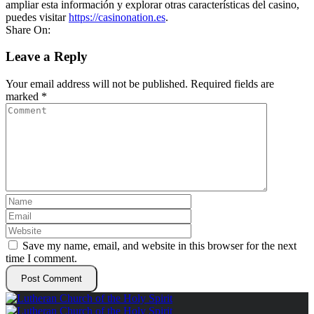
ampliar esta información y explorar otras características del casino,
puedes visitar
https://casinonation.es
.
Share On:
Leave a Reply
Your email address will not be published.
Required fields are
marked
*
Save my name, email, and website in this browser for the next
time I comment.