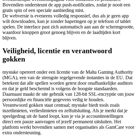
Bovendien ondersteunt de app push‑notificaties, zodat je nooit een
gratis spin of een speciale aanbieding mist.
De webversie is eveneens volledig responsief, dus als je geen app
wilt downloaden, kun je zonder haperingen op je telefoon of tablet
spelen. De interface past zich automatisch aan aan de schermgrootte,
waardoor knoppen groot genoeg blijven en de laadtijden kort
blijven.
Veiligheid, licentie en verantwoord
gokken
mystake opereert onder een licentie van de Malta Gaming Authority
(MGA), een van de strengste regelgevende instanties in de EU. Dat
betekent dat alle spellen worden getest door onafhankelijke auditors
en dat je geld beschermd is volgens de hoogste standaarden.
Daarnaast maakt de site gebruik van 128‑bit SSL‑encryptie om jouw
persoonlijke en financiële gegevens veilig te houden.
Verantwoord gokken staat centraal; mystake biedt tools zoals
inzetlimieten, verlieslimieten en zelfuitsluiting. Als je merkt dat je
speelgedrag uit de hand loopt, kun je via je accountinstellingen
direct een pauze aanvragen of jezelf permanent uitsluiten. Het
platform werkt bovendien samen met organisaties als GamCare voor
extra ondersteuning.