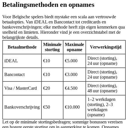
Betalingsmethoden en opnames
Voor Belgische spelers biedt mystake een scala aan vertrouwde
betaalopties. Van iDEAL en Bancontact tot creditcards en
bankoverschrijvingen; elke methode heeft zijn eigen kenmerken qua
snelheid en limieten. Hieronder vind je een overzichtstabel met de
belangrijkste details.
Minimale
Maximale
Betaalmethode
Verwerkingstijd
storting
opname
Direct (storting),
iDEAL
€10
€5.000
24 uur (opname)
Direct (storting),
Bancontact
€10
€3.000
24 uur (opname)
Direct (storting),
Visa / MasterCard
€20
€4.500
48 uur (opname)
1–2 werkdagen
(storting), 2–3
Bankoverschrijving
€50
€10.000
werkdagen
(opname)
Let op de minimale stortingsbedragen; sommige bonussen vereisen
een hogere eerste storting om in aanmerking te komen. Opnames