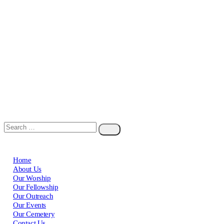
Home
About Us
Our Worship
Our Fellowship
Our Outreach
Our Events
Our Cemetery
Contact Us