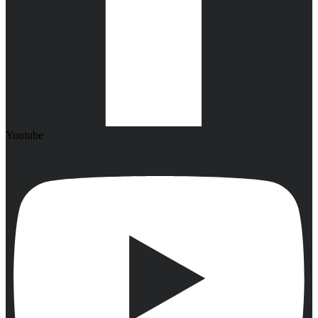
Youtube