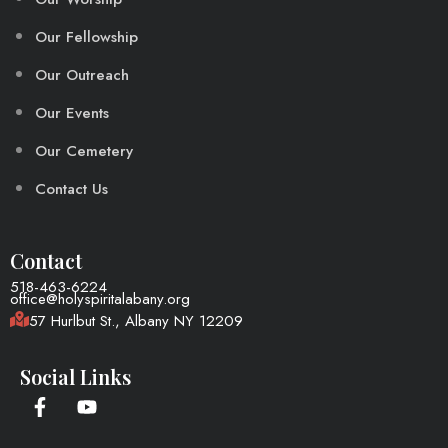
Our Fellowship
Our Outreach
Our Events
Our Cemetery
Contact Us
Contact
518-463-6224
office@holyspiritalabany.org
57 Hurlbut St., Albany NY 12209
Social Links