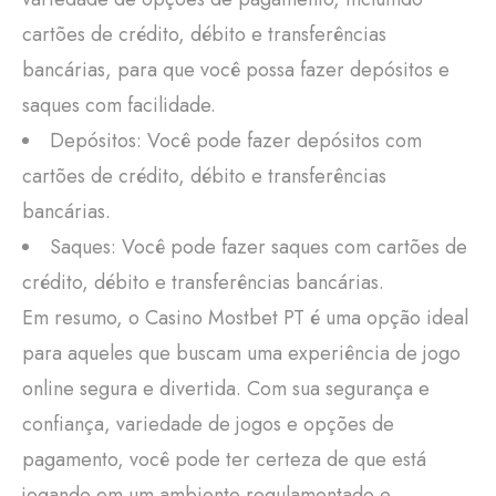
cartões de crédito, débito e transferências
bancárias, para que você possa fazer depósitos e
saques com facilidade.
Depósitos: Você pode fazer depósitos com
cartões de crédito, débito e transferências
bancárias.
Saques: Você pode fazer saques com cartões de
crédito, débito e transferências bancárias.
Em resumo, o Casino Mostbet PT é uma opção ideal
para aqueles que buscam uma experiência de jogo
online segura e divertida. Com sua segurança e
confiança, variedade de jogos e opções de
pagamento, você pode ter certeza de que está
jogando em um ambiente regulamentado e