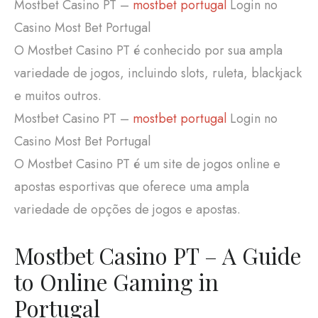
Mostbet Casino PT –
mostbet portugal
Login no
Casino Most Bet Portugal
O Mostbet Casino PT é conhecido por sua ampla
variedade de jogos, incluindo slots, ruleta, blackjack
e muitos outros.
Mostbet Casino PT –
mostbet portugal
Login no
Casino Most Bet Portugal
O Mostbet Casino PT é um site de jogos online e
apostas esportivas que oferece uma ampla
variedade de opções de jogos e apostas.
Mostbet Casino PT – A Guide
to Online Gaming in
Portugal