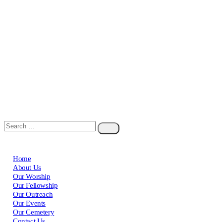
Home
About Us
Our Worship
Our Fellowship
Our Outreach
Our Events
Our Cemetery
Contact Us