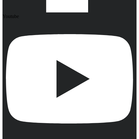
Youtube