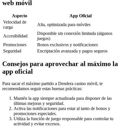
web móvil
Aspecto
App Oficial
Velocidad de
Alta, optimizada para móviles
carga
Disponible sin conexión limitada (algunos
Accesibilidad
juegos)
Promociones
Bonos exclusivos y notificaciones
Seguridad
Encriptación avanzada y pagos seguros
Consejos para aprovechar al máximo la
app oficial
Para sacar el máximo partido a Dendera casino móvil, te
recomendamos seguir estas buenas prácticas:
Mantén la app siempre actualizada para disponer de las
últimas mejoras y seguridad.
Activa las notificaciones para estar al tanto de bonos y
promociones especiales.
Utiliza la función de juego responsable para controlar tu
actividad y evitar excesos.