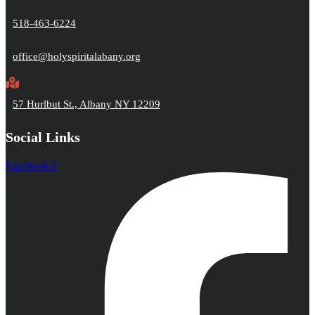
518-463-6224
office@holyspiritalabany.org
57 Hurlbut St., Albany NY 12209
Social Links
Facebook-f