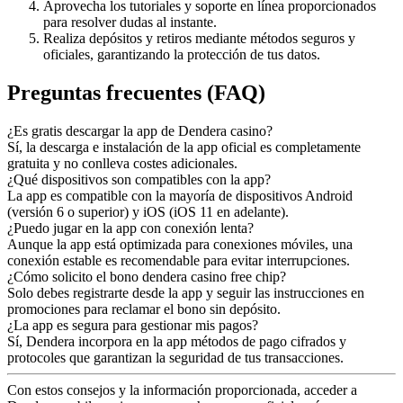
Aprovecha los tutoriales y soporte en línea proporcionados
para resolver dudas al instante.
Realiza depósitos y retiros mediante métodos seguros y
oficiales, garantizando la protección de tus datos.
Preguntas frecuentes (FAQ)
¿Es gratis descargar la app de Dendera casino?
Sí, la descarga e instalación de la app oficial es completamente
gratuita y no conlleva costes adicionales.
¿Qué dispositivos son compatibles con la app?
La app es compatible con la mayoría de dispositivos Android
(versión 6 o superior) y iOS (iOS 11 en adelante).
¿Puedo jugar en la app con conexión lenta?
Aunque la app está optimizada para conexiones móviles, una
conexión estable es recomendable para evitar interrupciones.
¿Cómo solicito el bono dendera casino free chip?
Solo debes registrarte desde la app y seguir las instrucciones en
promociones para reclamar el bono sin depósito.
¿La app es segura para gestionar mis pagos?
Sí, Dendera incorpora en la app métodos de pago cifrados y
protocoles que garantizan la seguridad de tus transacciones.
Con estos consejos y la información proporcionada, acceder a