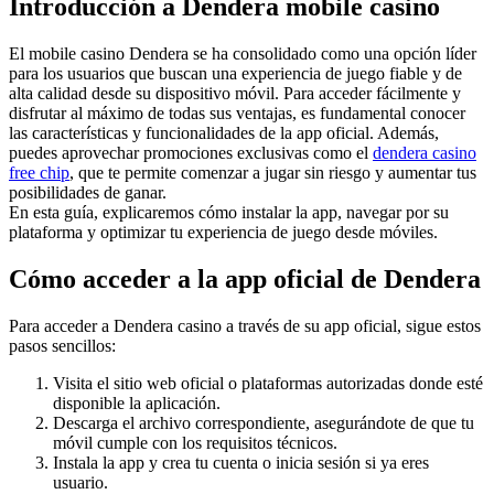
Introducción a Dendera mobile casino
El mobile casino Dendera se ha consolidado como una opción líder
para los usuarios que buscan una experiencia de juego fiable y de
alta calidad desde su dispositivo móvil. Para acceder fácilmente y
disfrutar al máximo de todas sus ventajas, es fundamental conocer
las características y funcionalidades de la app oficial. Además,
puedes aprovechar promociones exclusivas como el
dendera casino
free chip
, que te permite comenzar a jugar sin riesgo y aumentar tus
posibilidades de ganar.
En esta guía, explicaremos cómo instalar la app, navegar por su
plataforma y optimizar tu experiencia de juego desde móviles.
Cómo acceder a la app oficial de Dendera
Para acceder a Dendera casino a través de su app oficial, sigue estos
pasos sencillos:
Visita el sitio web oficial o plataformas autorizadas donde esté
disponible la aplicación.
Descarga el archivo correspondiente, asegurándote de que tu
móvil cumple con los requisitos técnicos.
Instala la app y crea tu cuenta o inicia sesión si ya eres
usuario.