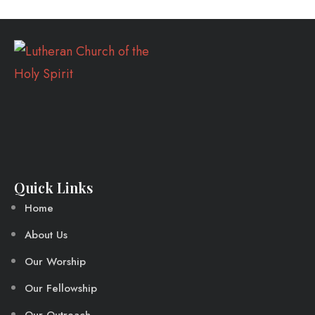
Quick Links
Home
About Us
Our Worship
Our Fellowship
Our Outreach