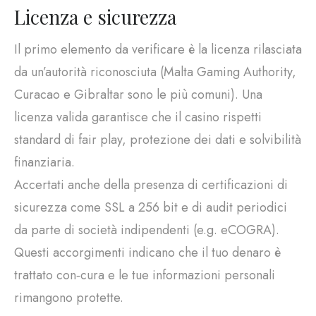
Licenza e sicurezza
Il primo elemento da verificare è la licenza rilasciata
da un’autorità riconosciuta (Malta Gaming Authority,
Curacao e Gibraltar sono le più comuni). Una
licenza valida garantisce che il casino rispetti
standard di fair play, protezione dei dati e solvibilità
finanziaria.
Accertati anche della presenza di certificazioni di
sicurezza come SSL a 256 bit e di audit periodici
da parte di società indipendenti (e.g. eCOGRA).
Questi accorgimenti indicano che il tuo denaro è
trattato con‑cura e le tue informazioni personali
rimangono protette.