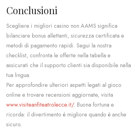
Conclusioni
Scegliere i migliori casino non AAMS significa
bilanciare bonus allettanti, sicurezza certificata e
metodi di pagamento rapidi. Segui la nostra
checklist, confronta le offerte nella tabella e
assicurati che il supporto clienti sia disponibile nella
tua lingua.
Per approfondire ulteriori aspetti legati al gioco
online e trovare recensioni aggiornate, visita
www.visiteanfiteatrolecce.it/
. Buona fortuna e
ricorda: il divertimento è migliore quando è anche
sicuro.