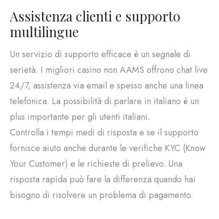
Assistenza clienti e supporto
multilingue
Un servizio di supporto efficace è un segnale di
serietà. I migliori casino non AAMS offrono chat live
24/7, assistenza via email e spesso anche una linea
telefonica. La possibilità di parlare in italiano è un
plus importante per gli utenti italiani.
Controlla i tempi medi di risposta e se il supporto
fornisce aiuto anche durante le verifiche KYC (Know
Your Customer) e le richieste di prelievo. Una
risposta rapida può fare la differenza quando hai
bisogno di risolvere un problema di pagamento.