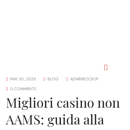
MAY 30, 2026
BLOG
ADMINBOCKUP
Our Worship
Our Fellowship
Our Outreach
Our Events
Our Cemetery
Contact Us
0 COMMENTS
Migliori casino non
AAMS: guida alla