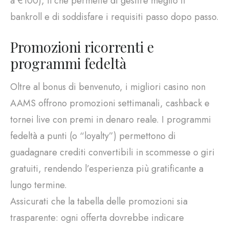
a €100), il che permette di gestire meglio il
bankroll e di soddisfare i requisiti passo dopo passo.
Promozioni ricorrenti e
programmi fedeltà
Oltre al bonus di benvenuto, i migliori casino non
AAMS offrono promozioni settimanali, cashback e
tornei live con premi in denaro reale. I programmi
fedeltà a punti (o “loyalty”) permettono di
guadagnare crediti convertibili in scommesse o giri
gratuiti, rendendo l’esperienza più gratificante a
lungo termine.
Assicurati che la tabella delle promozioni sia
trasparente: ogni offerta dovrebbe indicare