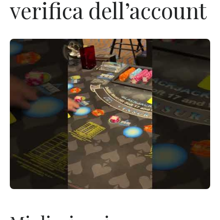
verifica dell’account