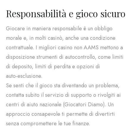
Responsabilità e gioco sicuro
Giocare in maniera responsabile è un obbligo
morale e, in molti casinò, anche una condizione
contrattuale. I migliori casino non AAMS mettono a
disposizione strumenti di autocontrollo, come limiti
di deposito, limiti di perdita e opzioni di
auto‑esclusione.
Se senti che il gioco sta diventando un problema,
contatta subito il servizio di supporto o rivolgiti ai
centri di aiuto nazionale (Giocatori Diamo). Un
approccio consapevole ti permette di divertirti
senza compromettere le tue finanze.