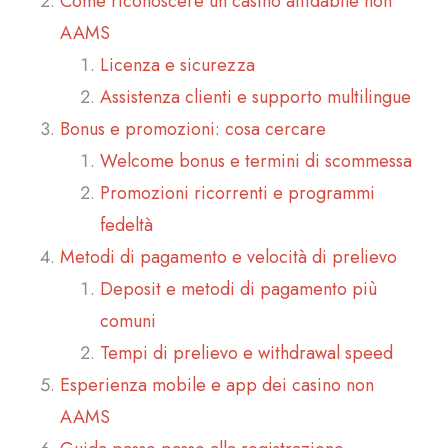
Come riconoscere un casino affidabile non
AAMS
Licenza e sicurezza
Assistenza clienti e supporto multilingue
Bonus e promozioni: cosa cercare
Welcome bonus e termini di scommessa
Promozioni ricorrenti e programmi
fedeltà
Metodi di pagamento e velocità di prelievo
Deposit e metodi di pagamento più
comuni
Tempi di prelievo e withdrawal speed
Esperienza mobile e app dei casino non
AAMS