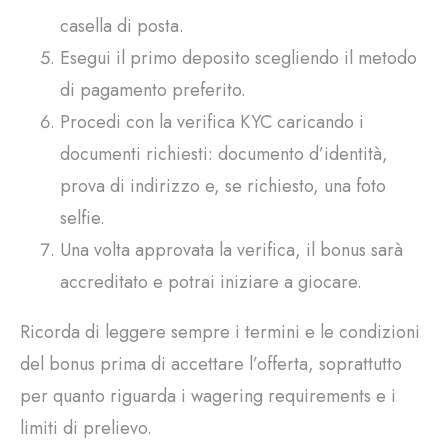
casella di posta.
Esegui il primo deposito scegliendo il metodo
di pagamento preferito.
Procedi con la verifica KYC caricando i
documenti richiesti: documento d’identità,
prova di indirizzo e, se richiesto, una foto
selfie.
Una volta approvata la verifica, il bonus sarà
accreditato e potrai iniziare a giocare.
Ricorda di leggere sempre i termini e le condizioni
del bonus prima di accettare l’offerta, soprattutto
per quanto riguarda i wagering requirements e i
limiti di prelievo.